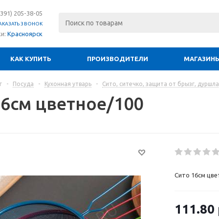
(391) 205-38-05
АКАЗАТЬ ЗВОНОК
ки:
Красноярск
КАК КУПИТЬ
ПРОИЗВОДИТЕЛИ
МАГАЗИН
г
-
Посуда
-
Кухонная утварь
-
Сито, ситечко, защита от брызг, дуршла
16см цветное/100
Сито 16см цве
111.80