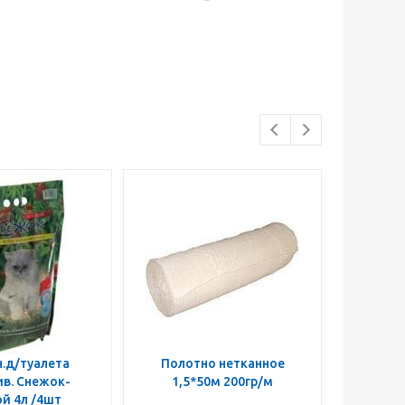
.д/туалета
Полотно нетканное
Крышка
в. Снежок-
1,5*50м 200гр/м
й 4л /4шт