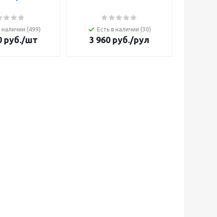
в наличии (499)
Есть в наличии (30)
Ес
0
руб.
/шт
3 960
руб.
/рул
1 16