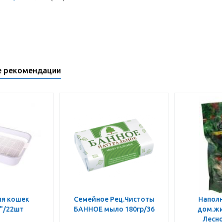
е рекомендации
ля кошек
Семейное Рец.Чистоты
Наполн
"/22шт
БАННОЕ мыло 180гр/36
дом.жи
Лесно