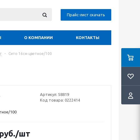
Прайс-лист скачать
Ы
О КОМПАНИИ
КОНТАКТЫ
г
-
Сито 16см цветное/100
Артикул:
58819
Код товара:
0222414
тное/100
руб.
/шт