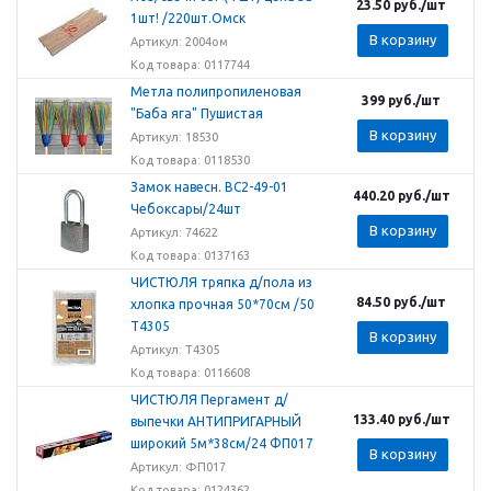
23.50
руб.
/шт
1шт! /220шт.Омск
В корзину
Артикул: 2004ом
Код товара: 0117744
Метла полипропиленовая
399
руб.
/шт
"Баба яга" Пушистая
В корзину
Артикул: 18530
Код товара: 0118530
Замок навесн. ВС2-49-01
440.20
руб.
/шт
Чебоксары/24шт
В корзину
Артикул: 74622
Код товара: 0137163
ЧИСТЮЛЯ тряпка д/пола из
84.50
руб.
/шт
хлопка прочная 50*70см /50
Т4305
В корзину
Артикул: Т4305
Код товара: 0116608
ЧИСТЮЛЯ Пергамент д/
133.40
руб.
/шт
выпечки АНТИПРИГАРНЫЙ
широкий 5м*38см/24 ФП017
В корзину
Артикул: ФП017
Код товара: 0124362