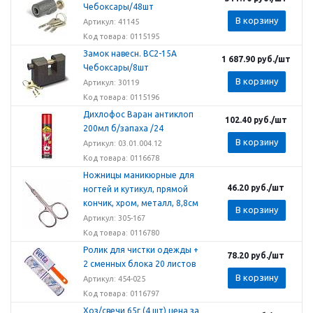
Чебоксары/48шт
В корзину
Артикул: 41145
Код товара: 0115195
Замок навесн. ВС2-15А
1 687.90
руб.
/шт
Чебоксары/8шт
В корзину
Артикул: 30119
Код товара: 0115196
Дихлофос Варан антиклоп
102.40
руб.
/шт
200мл б/запаха /24
В корзину
Артикул: 03.01.004.12
Код товара: 0116678
Ножницы маникюрные для
46.20
руб.
/шт
ногтей и кутикул, прямой
кончик, хром, металл, 8,8см
В корзину
Артикул: 305-167
Код товара: 0116780
Ролик для чистки одежды +
78.20
руб.
/шт
2 сменных блока 20 листов
В корзину
Артикул: 454-025
Код товара: 0116797
Хоз/свечи 65г (4 шт) цена за