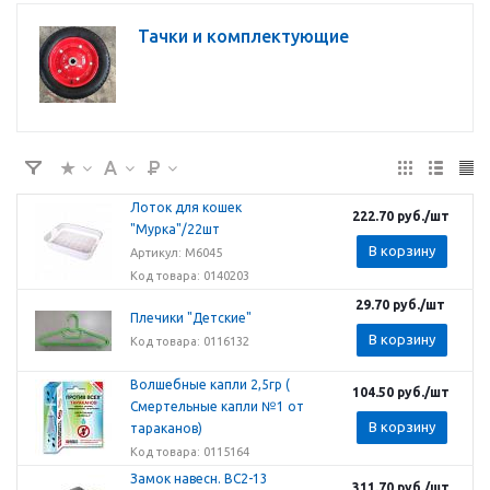
Тачки и комплектующие
Лоток для кошек
222.70
руб.
/шт
"Мурка"/22шт
В корзину
Артикул: М6045
Код товара: 0140203
29.70
руб.
/шт
Плечики "Детские"
В корзину
Код товара: 0116132
Волшебные капли 2,5гр (
104.50
руб.
/шт
Смертельные капли №1 от
В корзину
тараканов)
Код товара: 0115164
Замок навесн. ВС2-13
311.70
руб.
/шт