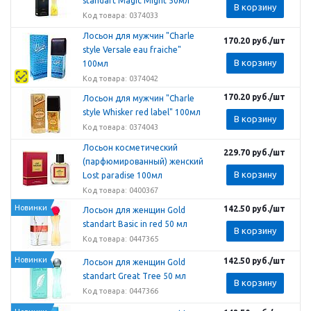
standart Magic Might 50мл
В корзину
Код товара: 0374033
Лосьон для мужчин "Charle
170.20
руб.
/шт
style Versale eau fraiche"
В корзину
100мл
Код товара: 0374042
170.20
руб.
/шт
Лосьон для мужчин "Charle
style Whisker red label" 100мл
В корзину
Код товара: 0374043
Лосьон косметический
229.70
руб.
/шт
(парфюмированный) женский
В корзину
Lost paradise 100мл
Код товара: 0400367
Новинки
142.50
руб.
/шт
Лосьон для женщин Gold
standart Basic in red 50 мл
В корзину
Код товара: 0447365
Новинки
142.50
руб.
/шт
Лосьон для женщин Gold
standart Great Tree 50 мл
В корзину
Код товара: 0447366