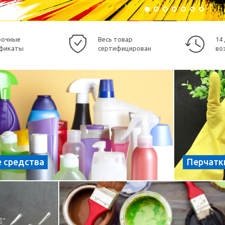
рочные
Весь товар
14
фикаты
сертифицирован
во
 средства
Перчатк