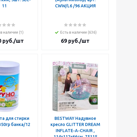
11
CWW/L6 /96 АКЦИЯ
 в наличии (1)
Есть в наличии (636)
0
руб.
/шт
69
руб.
/шт
та для стирки
BESTWAY Надувное
50гр банка/12
кресло GLITTER DREAM
INFLATE-A-CHAIR ,
114x112x66см, 75115