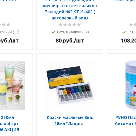
яичницы/котлет силикон
7 оладий №2 КТ-S-402 (
нетоварный вид)
аличии (12)
Есть в наличии (2)
Есть
уб.
/шт
80
руб.
/шт
108.2
 230мл
Краски масляные 8цв.
РУНО Пас
лор) арт.
18мл "Ладога"
Автомат 3
96 АКЦИЯ