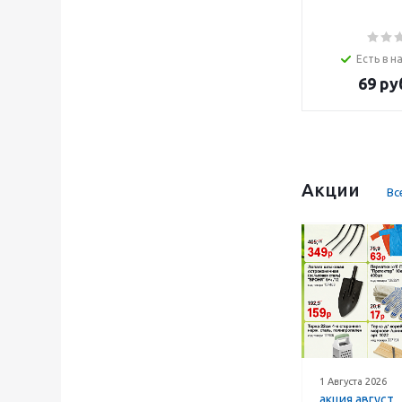
Есть в н
69
ру
Акции
Вс
1 Августа 2026
акция август