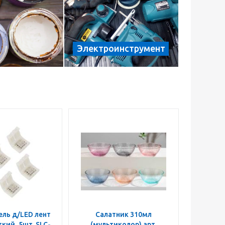
Электроинструмент
ль д/LED лент
Салатник 310мл
кий, 5шт. SLC-
(мультиколор) арт.