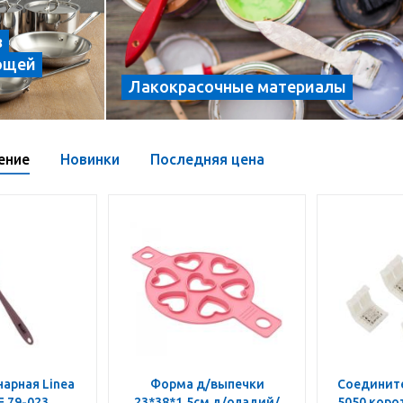
з
ющей
Лакокрасочные материалы
ение
Новинки
Последняя цена
арная Linea
Форма д/выпечки
Соедините
E 79-023
23*38*1,5см д/оладий/
5050 корот