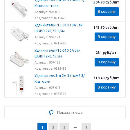
504.90
руб.
/шт
К выключтель
В корзину
Артикул: 907-036
Код товара: 0215478
Удлинитель Р16-010 10А 3гн
143.70
руб.
/шт
ШВВП 2x0,75 1,5м
В корзину
Артикул: 907-121
Код товара: 0215485
Удлинитель Р16-010 6А 3гн
231
руб.
/шт
ШВВП 2x0,75 5м
В корзину
Артикул: 907-123
Код товара: 0215486
Удлинитель 3гн 2м 3х1мм2 З/
318.40
руб.
/шт
К шторки
В корзину
Артикул: 907-018
Код товара: 0225390
Показать еще
1
2
3
7