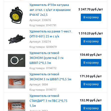
Удлинитель 4*30м катушка
5 347.70
руб.
/шт
авт.откл. с з/шт и крышками
IP44 КГ 2х2,5
В корзину
Артикул: 330676
Код товара: 0141791
Удлинитель на рамке 1-мест.
1 510.20
руб.
/шт
(УП10-601) 25 м с з/к
В корзину
Артикул: 330274
Код товара: 0200479
Удлинитель сетевой
156.60
руб.
/шт
ЭКОНОМ (рулетка) 3 гн
В корзину
ШВВП 2*0,5 3м
Код товара: 0194772
Удлинитель сетевой
171.30
руб.
/шт
ЭКОНОМ 3 гн ШВВП 2*0,5 5м
В корзину
Артикул: 0004
Код товара: 0194777
Удлинитель сетевой
132.90
руб.
/шт
СТАНДАРТ 3 гн ПВС 2*0,75
1,5м
В корзину
Артикул: 0013