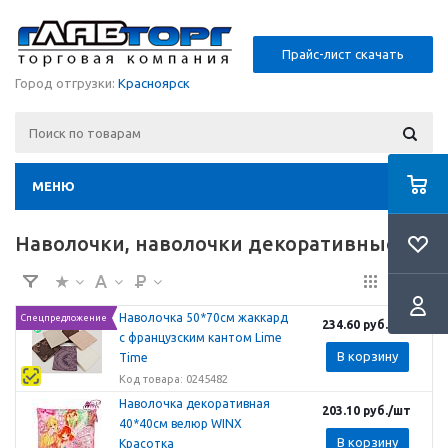
Прайс-лист скачать
Город отгрузки:
Красноярск
МЕНЮ
Наволочки, наволочки декоративные
Наволочка 50*70см жаккард
Спецпредложение
234.60
руб.
/шт
с французским кантом Lime
В корзину
Time
Код товара: 0245482
Наволочка декоративная
203.10
руб.
/шт
40*40см велюр WINX
В корзину
Красотка