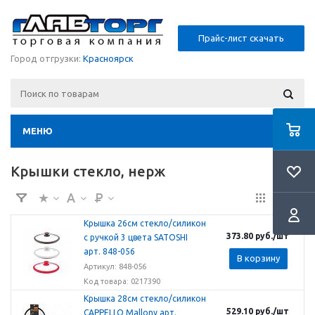
Прайс-лист скачать
Город отгрузки:
Красноярск
МЕНЮ
Крышки стекло, нерж
Крышка 26см стекло/силикон
373.80
руб.
/шт
с ручкой 3 цвета SATOSHI
арт. 848-056
В корзину
Артикул: 848-056
Код товара: 0217390
Крышка 28см стекло/силикон
529.10
руб.
/шт
CAPPELLO Mallony арт.