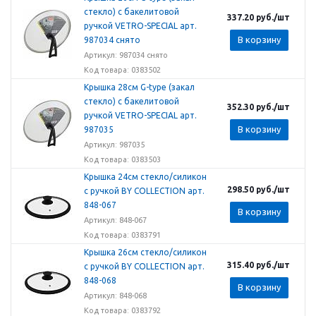
стекло) с бакелитовой
337.20
руб.
/шт
ручкой VETRO-SPECIAL арт.
В корзину
987034 снято
Артикул: 987034 снято
Код товара: 0383502
Крышка 28см G-type (закал
стекло) с бакелитовой
352.30
руб.
/шт
ручкой VETRO-SPECIAL арт.
В корзину
987035
Артикул: 987035
Код товара: 0383503
Крышка 24см стекло/силикон
298.50
руб.
/шт
с ручкой BY COLLECTION арт.
848-067
В корзину
Артикул: 848-067
Код товара: 0383791
Крышка 26см стекло/силикон
315.40
руб.
/шт
с ручкой BY COLLECTION арт.
848-068
В корзину
Артикул: 848-068
Код товара: 0383792