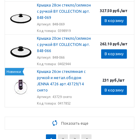
Крышка 28см стекло/силикон
327.50
руб.
/шт
с ручкой BY COLLECTION арт.
848-069
В корзину
Артикул: 848-069
Код товара: 0398919
Крышка 20см стекло/силикон
262.10
руб.
/шт
с ручкой BY COLLECTION арт.
848-066
В корзину
Артикул: 848-066
Код товара: 0402944
Крышка 26см стеклянная с
Новинки
ручкой и метал.ободом
231
руб.
/шт
JENNA 4726 арт.43729/14
В корзину
снято
Артикул: 43729 снято
Код товара: 0417852
Показать еще