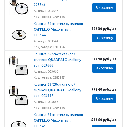
003546
В корзину
Артикул: 003546
Код товара: 0283156
Крышка 24см стекло/силикон
482.30
руб.
/шт
CAPPELLO Mallony арт.
003544
В корзину
Артикул: 003544
Код товара: 0283154
Крышка 26*26см стекло/
677.10
руб.
/шт
силикон QUADRATO Mallony
арт. 003666
В корзину
Артикул: 003666
Код товара: 0283157
Крышка 28*28см стекло/
778.60
руб.
/шт
силикон QUADRATO Mallony
арт. 003667
В корзину
Артикул: 003667
Код товара: 0283158
Крышка 26см стекло/силикон
516.80
руб.
/шт
CAPPELLO Mallony арт.
003545