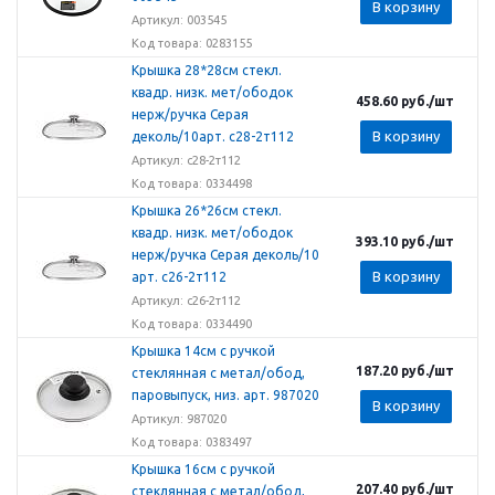
В корзину
Артикул: 003545
Код товара: 0283155
Крышка 28*28см стекл.
квадр. низк. мет/ободок
458.60
руб.
/шт
нерж/ручка Серая
В корзину
деколь/10арт. с28-2т112
Артикул: с28-2т112
Код товара: 0334498
Крышка 26*26см стекл.
квадр. низк. мет/ободок
393.10
руб.
/шт
нерж/ручка Серая деколь/10
В корзину
арт. с26-2т112
Артикул: с26-2т112
Код товара: 0334490
Крышка 14см с ручкой
187.20
руб.
/шт
стеклянная с метал/обод,
паровыпуск, низ. арт. 987020
В корзину
Артикул: 987020
Код товара: 0383497
Крышка 16см с ручкой
207.40
руб.
/шт
стеклянная с метал/обод,