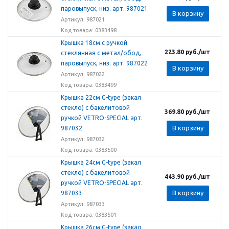
паровыпуск, низ. арт. 987021
В корзину
Артикул: 987021
Код товара: 0383498
Крышка 18см с ручкой
223.80
руб.
/шт
стеклянная с метал/обод,
паровыпуск, низ. арт. 987022
В корзину
Артикул: 987022
Код товара: 0383499
Крышка 22см G-type (закал
стекло) с бакелитовой
369.80
руб.
/шт
ручкой VETRO-SPECIAL арт.
В корзину
987032
Артикул: 987032
Код товара: 0383500
Крышка 24см G-type (закал
стекло) с бакелитовой
443.90
руб.
/шт
ручкой VETRO-SPECIAL арт.
В корзину
987033
Артикул: 987033
Код товара: 0383501
Крышка 26см G-type (закал