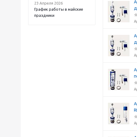
А
23 Апреля 2026
д
График работы в майские
праздники
А
А
д
А
А
п
А
А
R
А