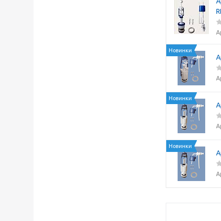
А
R
А
Новинки
А
А
Новинки
А
А
Новинки
А
А