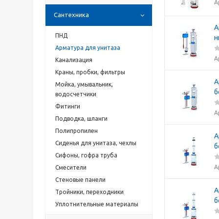
А
Сантехника
А
ПНД
н
Арматура для унитаза
А
Канализация
Краны, пробки, фильтры
А
Мойка, умывальник,
б
водосчетчики
Фитинги
А
Подводка, шланги
Полипропилен
А
Сиденья для унитаза, чехлы
б
Сифоны, гофра труба
А
Смесители
Стеновые панели
А
Тройники, переходники
б
Уплотнительные материалы