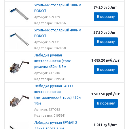
Угольник столярный 300мм
74.20
руб.
/шт
РОКОТ
В корзину
Артикул: 659-129
Код товара: 0168956
Угольник столярный 400мм
57.50
руб.
/шт
РОКОТ
В корзину
Артикул: 659-131
Код товара: 0168958
Лебедка ручная
1 685.20
руб.
/шт
шестеренчатая (трос -
ремень) 450кг 8,5м
В корзину
Артикул: 737-016
Код товара: 0195843
Лебедка ручная FALCO
шестеренчатая
1 507.50
руб.
/шт
(металлический трос) 450кг
В корзину
10м
Артикул: 737-015
Код товара: 0195841
Лебедка ручная ЕРМАК 2т
1 011
руб.
/шт
длина троса 2,5м