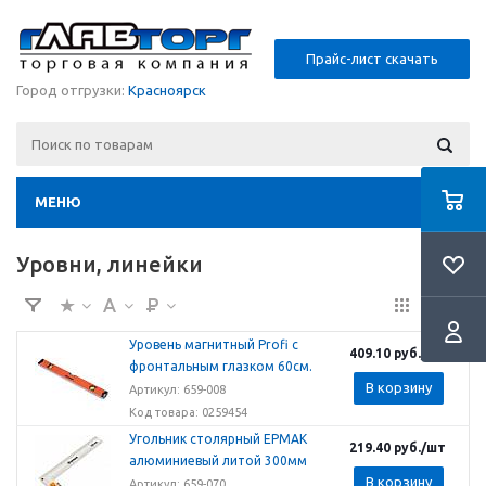
Прайс-лист скачать
Город отгрузки:
Красноярск
МЕНЮ
Уровни, линейки
Уровень магнитный Profi с
409.10
руб.
/шт
фронтальным глазком 60см.
В корзину
Артикул: 659-008
Код товара: 0259454
Угольник столярный ЕРМАК
219.40
руб.
/шт
алюминиевый литой 300мм
В корзину
Артикул: 659-070