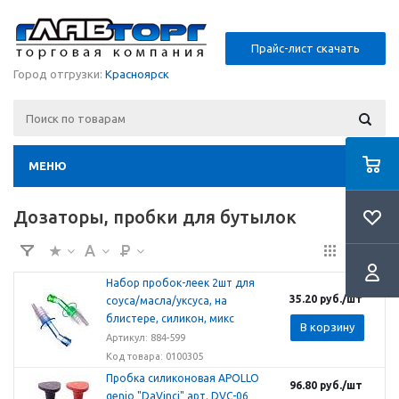
Прайс-лист скачать
Город отгрузки:
Красноярск
МЕНЮ
Дозаторы, пробки для бутылок
Набор пробок-леек 2шт для
35.20
руб.
/шт
соуса/масла/уксуса, на
блистере, силикон, микс
В корзину
Артикул: 884-599
Код товара: 0100305
Пробка силиконовая APOLLO
96.80
руб.
/шт
genio "DaVinci" арт. DVC-06