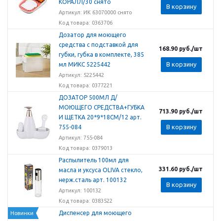
КОРАЛЛ/30 снято
В корзину
Артикул: ИК 63070000 снято
Код товара: 0363706
Дозатор для моющего
средства с подставкой для
168.90
руб.
/шт
губки, губка в комплекте, 385
В корзину
мл МИКС 5225442
Артикул: 5225442
Код товара: 0377221
ДОЗАТОР 500МЛ Д/
МОЮЩЕГО СРЕДСТВА+ГУБКА
713.90
руб.
/шт
И ЩЕТКА 20*9*18СМ/12 арт.
В корзину
755-084
Артикул: 755-084
Код товара: 0379013
Распылитель 100мл для
331.60
руб.
/шт
масла и уксуса OLIVA стекло,
нерж.сталь арт. 100132
В корзину
Артикул: 100132
Код товара: 0383522
Диспенсер для моющего
Новинки