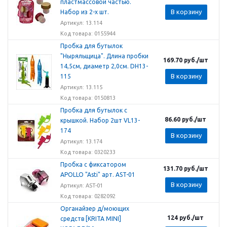
пластмассовой частью.
В корзину
Набор из 2-х шт.
Артикул: 13.114
Код товара: 0155944
Пробка для бутылок
"Ныряльщица". Длина пробки
169.70
руб.
/шт
14,5см, диаметр 2,0см. DH13-
В корзину
115
Артикул: 13.115
Код товара: 0150813
Пробка для бутылок с
86.60
руб.
/шт
крышкой. Набор 2шт VL13-
174
В корзину
Артикул: 13.174
Код товара: 0320233
Пробка с фиксатором
131.70
руб.
/шт
APOLLO "Asti" арт. AST-01
В корзину
Артикул: AST-01
Код товара: 0282092
Органайзер д/моющих
124
руб.
/шт
средств [KRITA MINI]