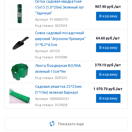
Сетка садовая квадратная
907.90
руб.
/шт
15х15 (1,0*20м) Зеленый луг
"Удачная"
В корзину
Артикул: Р1-00005751
Код товара: 0229524
Совок садовый посадочный
64.60
руб.
/шт
широкий "Агроном Премиум"
31*8,2*4,5см
В корзину
Артикул: АП129
Код товара: 0305084
379.10
руб.
/шт
Лента бордюрная ВОЛНА
зеленый 15см*9м
В корзину
Код товара: 0287633
Садовая решетка 25*25мм
1 070.70
руб.
/шт
(1*10м) зеленая Барнаул
В корзину
Артикул: 00000003331
Код товара: 0129028
Показать еще