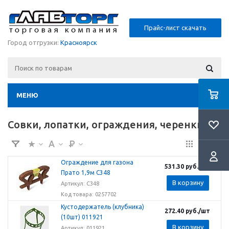
Прайс-лист скачать
Город отгрузки:
Красноярск
МЕНЮ
Совки, лопатки, ограждения, черенки
Ограждение для газона
531.30
руб.
/шт
Прато 1,9м С348
В корзину
Артикул: С348
Код товара: 0257702
Кустодержатель (клубника)
272.40
руб.
/шт
(10шт) 011921
В корзину
Артикул: 011921