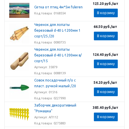
125.20
руб.
/шт
Сетка от птиц 4м*5м fuleren
В корзину
Код товара: 0168554
Черенок для лопаты
66.50
руб.
/шт
березовый d-40 L-1200мм 1
В корзину
сорт/25 /20
Код товара: 0080735
Черенок для лопаты
126.40
руб.
/шт
березовый d-40 L-1200мм в/
сорт/15
В корзину
Артикул: 35879
Код товара: 0088139
Совок посадочный п/о с
54.20
руб.
/шт
пласт. ручкой малый /20
В корзину
Артикул: 01516
Код товара: 0227990
Заборчик декоративный
385.40
руб.
/шт
"Ромашка"
В корзину
Артикул: АП112
Код товара: 0275883