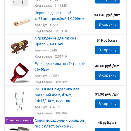
Код товара: 0141285
Черенок деревянный
143.40
руб.
/шт
ф.25мм, с резьбой, L-1200мм
В корзину
Артикул: 11587
Код товара: 0219150
Ограждение для газона
649
руб.
/шт
Прато 2,4м С349
В корзину
Артикул: С349
Код товара: 0257710
Ручка для лопаты «Титан», d-
46.60
руб.
/шт
36-40мм
В корзину
Артикул: АП077
Код товара: 0091289
INBLOOM Поддержка для
91.90
руб.
/шт
растений 45см, d7мм,
14/16/18см, пластик
В корзину
Артикул: 154-001
Код товара: 0099386
Совок посадочный большой
Спецпредложение
48
руб.
/шт
п/о с пласт. ручкой/20