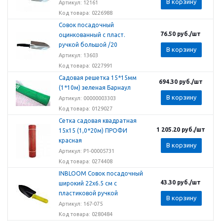
В корзину
Артикул: 12161
Код товара: 0226988
Совок посадочный
76.50
руб.
/шт
оцинкованный с пласт.
ручкой большой /20
В корзину
Артикул: 13603
Код товара: 0227991
Садовая решетка 15*15мм
694.30
руб.
/шт
(1*10м) зеленая Барнаул
В корзину
Артикул: 00000003303
Код товара: 0129027
Сетка садовая квадратная
1 205.20
руб.
/шт
15х15 (1,0*20м) ПРОФИ
красная
В корзину
Артикул: Р1-00005731
Код товара: 0274408
INBLOOM Совок посадочный
43.30
руб.
/шт
широкий 22x6.5 см с
пластиковой ручкой
В корзину
Артикул: 167-075
Код товара: 0280484