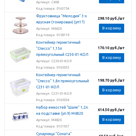
Артикул: С408
Код товара: 0163754
Фруктовница "Мелодия" 3-х
298.10
руб.
/шт
ярусная (тонирован) (уп17)
В корзину
Артикул: М6620
Код товара: 0158119
Контейнер герметичный
170.10
руб.
/шт
"Спессо" 1,15л
прямоугольный С230-01-КОЛ
В корзину
Артикул: С230-01-КОЛ
Код товара: 0165033
Контейнер герметичный
198.70
руб.
/шт
"Спессо" 1,8л прямоугольный
С231-01-КОЛ
В корзину
Артикул: С231-01-КОЛ
Код товара: 0165034
Набор емкостей "Шале" 1,2л.
614.50
руб.
/шт
на подставке (уп.9) М4820
В корзину
Артикул: М4820
Код товара: 0131937
Сухарница "Соната"