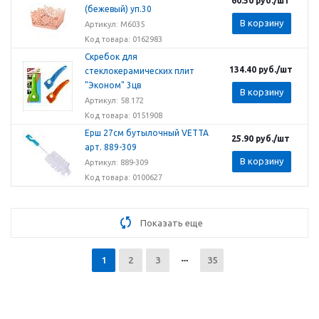
60.50
руб.
/шт
(бежевый) уп.30
В корзину
Артикул: М6035
Код товара: 0162983
Скребок для
134.40
руб.
/шт
стеклокерамических плит
"Эконом" 3цв
В корзину
Артикул: 58.172
Код товара: 0151908
Ерш 27см бутылочный VETTA
25.90
руб.
/шт
арт. 889-309
В корзину
Артикул: 889-309
Код товара: 0100627
Показать еще
1
2
3
35