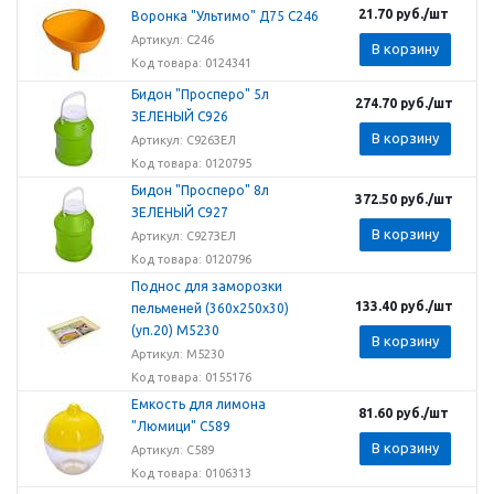
21.70
руб.
/шт
Воронка "Ультимо" Д75 С246
Артикул: С246
В корзину
Код товара: 0124341
Бидон "Просперо" 5л
274.70
руб.
/шт
ЗЕЛЕНЫЙ С926
В корзину
Артикул: С926ЗЕЛ
Код товара: 0120795
Бидон "Просперо" 8л
372.50
руб.
/шт
ЗЕЛЕНЫЙ С927
В корзину
Артикул: С927ЗЕЛ
Код товара: 0120796
Поднос для заморозки
133.40
руб.
/шт
пельменей (360х250х30)
(уп.20) М5230
В корзину
Артикул: М5230
Код товара: 0155176
Емкость для лимона
81.60
руб.
/шт
"Люмици" С589
В корзину
Артикул: С589
Код товара: 0106313