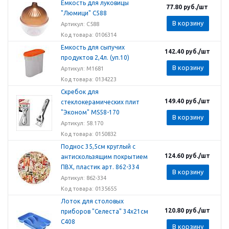
Емкость для луковицы
77.80
руб.
/шт
"Люмици" С588
В корзину
Артикул: С588
Код товара: 0106314
Емкость для сыпучих
142.40
руб.
/шт
продуктов 2,4л. (уп.10)
В корзину
Артикул: М1681
Код товара: 0134223
Скребок для
149.40
руб.
/шт
стеклокерамических плит
"Эконом" MS58-170
В корзину
Артикул: 58.170
Код товара: 0150832
Поднос 35,5см круглый с
124.60
руб.
/шт
антискользящим покрытием
ПВХ, пластик арт. 862-334
В корзину
Артикул: 862-334
Код товара: 0135655
Лоток для столовых
120.80
руб.
/шт
приборов "Селеста" 34х21см
С408
В корзину