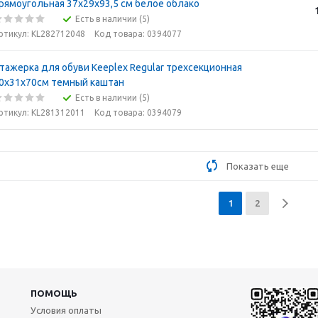
рямоугольная 37х29х93,5 см белое облако
Есть в наличии (5)
ртикул: KL282712048
Код товара: 0394077
тажерка для обуви Keeplex Regular трехсекционная
0х31х70см темный каштан
Есть в наличии (5)
ртикул: KL281312011
Код товара: 0394079
Показать еще
1
2
ПОМОЩЬ
Условия оплаты