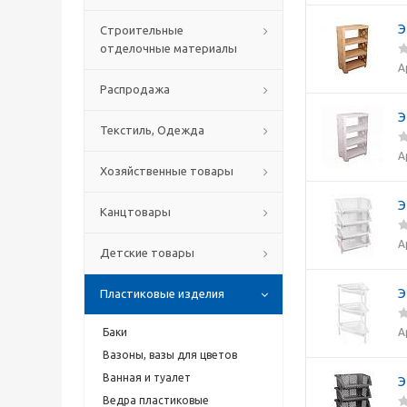
Э
Строительные
отделочные материалы
А
Распродажа
Э
Текстиль, Одежда
А
Хозяйственные товары
Э
Канцтовары
А
Детские товары
Э
Пластиковые изделия
А
Баки
Вазоны, вазы для цветов
Ванная и туалет
Э
Ведра пластиковые