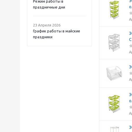
Э
Режим работы в
о
праздничные дни
А
23 Апреля 2026
График работы в майские
Э
праздники
С
А
Э
А
Э
о
А
Э