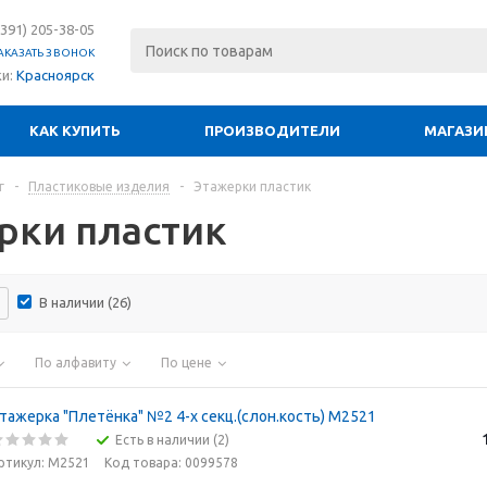
(391) 205-38-05
АКАЗАТЬ ЗВОНОК
ки:
Красноярск
КАК КУПИТЬ
ПРОИЗВОДИТЕЛИ
МАГАЗИ
г
-
Пластиковые изделия
-
Этажерки пластик
рки пластик
В наличии (
26
)
По алфавиту
По цене
тажерка "Плетёнка" №2 4-х секц.(слон.кость) М2521
Есть в наличии (2)
ртикул: М2521
Код товара: 0099578