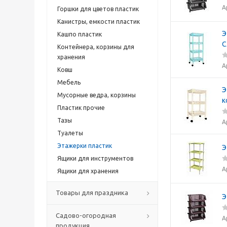
А
Горшки для цветов пластик
Канистры, емкости пластик
Э
Кашпо пластик
С
Контейнера, корзины для
хранения
А
Ковш
Мебель
Э
Мусорные ведра, корзины
к
Пластик прочие
Тазы
А
Туалеты
Этажерки пластик
Э
Ящики для инструментов
А
Ящики для хранения
Товары для праздника
Э
Садово-огородная
А
продукция