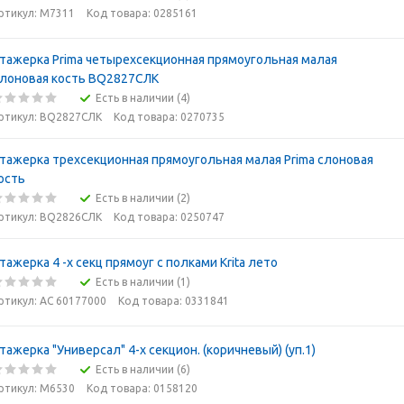
ртикул: М7311
Код товара: 0285161
тажерка Prima четырехсекционная прямоугольная малая
лоновая кость BQ2827СЛК
Есть в наличии (4)
ртикул: BQ2827СЛК
Код товара: 0270735
тажерка трехсекционная прямоугольная малая Prima слоновая
ость
Есть в наличии (2)
ртикул: BQ2826СЛК
Код товара: 0250747
тажерка 4 -х секц прямоуг с полками Krita лето
Есть в наличии (1)
ртикул: АС 60177000
Код товара: 0331841
тажерка "Универсал" 4-х секцион. (коричневый) (уп.1)
Есть в наличии (6)
ртикул: М6530
Код товара: 0158120