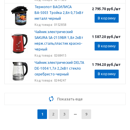
Термопот ВАСИЛИСА
2 795.70
руб.
/шт
ВА-5003 Тройка 2,8л 0,75кВт
В корзину
металл черный
Код товара: 0152858
Чайник электрический
1 587.20
руб.
/шт
SAKURA SA-2159BR 1,8л 2кВт
нерж.сталь,пластик красно-
В корзину
черный
Код товара: 0268415
Чайник электрический DELTA
1 794.20
руб.
/шт
DE-1004 1,7л 2,2кВт стекло
В корзину
серебристо-черный
Код товара: 0244247
Показать еще
1
2
3
9