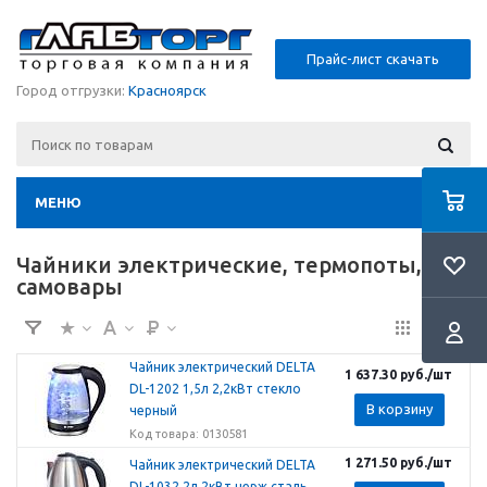
Прайс-лист скачать
Город отгрузки:
Красноярск
МЕНЮ
Чайники электрические, термопоты,
самовары
Чайник электрический DELTA
1 637.30
руб.
/шт
DL-1202 1,5л 2,2кВт стекло
В корзину
черный
Код товара: 0130581
1 271.50
руб.
/шт
Чайник электрический DELTA
DL-1032 2л 2кВт нерж.сталь