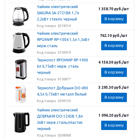
Чайник электрический
1 358.70
руб.
/шт
SAKURA SA-2721BK 1,7л
В корзину
2,2кВт стекло черный
Код товара: 0218514
Чайник электрический
762.10
руб.
/шт
ЯРОМИР ЯР-1004 1,5л 1,5кВт
В корзину
нерж.сталь
Код товара: 0150919
Термопот ЯРОМИР ЯР-1900
4 156.30
руб.
/шт
6л 0,75кВт нерж. сталь
В корзину
черный
Код товара: 0156877
3 295.30
руб.
/шт
Термопот Добрыня DO-490
4,5л 0,75кВт металл белый
В корзину
Код товара: 0309130
Чайник электрический
1 096.20
руб.
/шт
ДОБРЫНЯ DO-1245B 1,8л
2кВт нерж.сталь,пластик
В корзину
черный
Код товара: 0268068