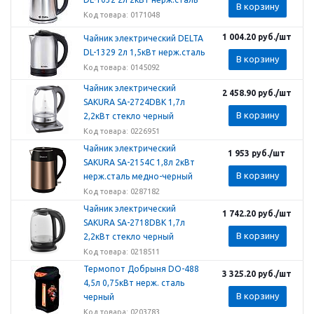
В корзину
Код товара: 0171048
1 004.20
руб.
/шт
Чайник электрический DELTA
DL-1329 2л 1,5кВт нерж.сталь
В корзину
Код товара: 0145092
Чайник электрический
2 458.90
руб.
/шт
SAKURA SA-2724DBK 1,7л
В корзину
2,2кВт стекло черный
Код товара: 0226951
Чайник электрический
1 953
руб.
/шт
SAKURA SA-2154C 1,8л 2кВт
В корзину
нерж.сталь медно-черный
Код товара: 0287182
Чайник электрический
1 742.20
руб.
/шт
SAKURA SA-2718DBK 1,7л
В корзину
2,2кВт стекло черный
Код товара: 0218511
Термопот Добрыня DO-488
3 325.20
руб.
/шт
4,5л 0,75кВт нерж. сталь
В корзину
черный
Код товара: 0203783