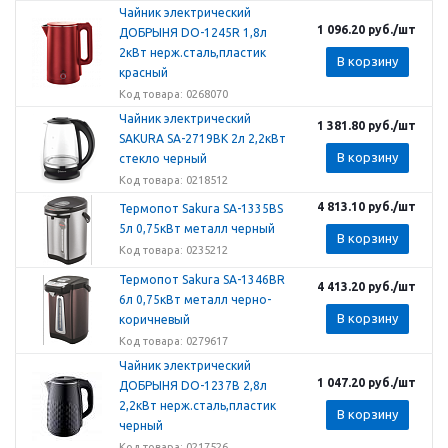
Чайник электрический
1 096.20
руб.
/шт
ДОБРЫНЯ DO-1245R 1,8л
2кВт нерж.сталь,пластик
В корзину
красный
Код товара: 0268070
Чайник электрический
1 381.80
руб.
/шт
SAKURA SA-2719BK 2л 2,2кВт
В корзину
стекло черный
Код товара: 0218512
4 813.10
руб.
/шт
Термопот Sakura SA-1335BS
5л 0,75кВт металл черный
В корзину
Код товара: 0235212
Термопот Sakura SA-1346BR
4 413.20
руб.
/шт
6л 0,75кВт металл черно-
В корзину
коричневый
Код товара: 0279617
Чайник электрический
1 047.20
руб.
/шт
ДОБРЫНЯ DO-1237B 2,8л
2,2кВт нерж.сталь,пластик
В корзину
черный
Код товара: 0217526