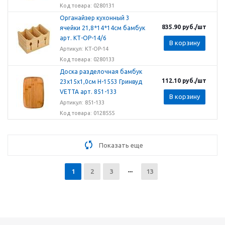
Код товара: 0280131
Органайзер кухонный 3
835.90
руб.
/шт
ячейки 21,8*14*14см бамбук
арт. КТ-ОР-14/6
В корзину
Артикул: КТ-ОР-14
Код товара: 0280133
Доска разделочная бамбук
112.10
руб.
/шт
23х15х1,0см H-1553 Гринвуд
VETTA арт. 851-133
В корзину
Артикул: 851-133
Код товара: 0128555
Показать еще
1
2
3
13