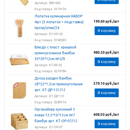
Артикул: 883-060
Код товара: 0174130
Лопатка кулинарная НАБОР
199.60
руб.
/шт
4шт (3 лопаток + подставка)
прозр/упак/24
В корзину
Артикул: КТ-НП-02
Код товара: 0148585
Блюдо с пласт. крышкой
980.20
руб.
/шт
прямоугольное бамбук
30*20*12см №2/8
В корзину
Артикул: КТ-БК-02
Код товара: 0278784
Доска раздел бамбук
379.10
руб.
/шт
28*22*1,5см прямоугольная
арт. КТ-ДР-151/12
В корзину
Артикул: КТ-ДР-151
Код товара: 0280116
Органайзер кухонный 5
608.50
руб.
/шт
ячеек 13,5*16*13см №7
бамбук арт. КТ-ОР-07/12
В корзину
Артикул: КТ-ОР-07