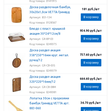
Код товара: 0141915
Доска разделочная бамбук,
181
руб.
/шт
30х20х1,0см VETTA Гринвуд
В корзину
Артикул: 851-134
Код товара: 0128567
Блюдо с пласт. крышкой
954.90
руб.
/шт
акация 30*24*12см/8
В корзину
Артикул: GR-BP-03
Код товара: 0249375
Доска раздел акация
757.60
руб.
/шт
358*250*16мм круг. метал.
ручка/12
В корзину
Артикул: GR-CB-03S
Код товара: 0249379
Доска раздел акация
664.60
руб.
/шт
320*220*16мм/12
В корзину
Артикул: GR-CB-08M
Код товара: 0249381
Лопатка 30см с прорезями
36.70
руб.
/шт
бамбук Гринвуд VETTA арт.
883-060
В корзину