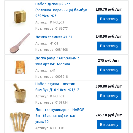
Набор д/специй 2пр
280.70
руб.
/шт
(солонка+перечница) бамбук
9*5*9см №3
В корзину
Артикул: КТ-СЦ-03
Код товара: 0166077
248.90
руб.
/шт
Ложка средняя 41-51
Артикул: 41-51
В корзину
Код товара: 0084608
Доска разд. 160*260мм с
275
руб.
/шт
жел.арт.к41 Москва
В корзину
Артикул: к41
Код товара: 0008918
Набор ступка + пестик
590.80
руб.
/шт
бамбук Д10*10см №1/12
В корзину
Артикул: КТ-СП-01
Код товара: 0169954
Лопатка кулинарная НАБОР
245.10
руб.
/шт
5шт (5 лопаток) сетка/
упак/60
В корзину
Артикул: КТ-НП-03