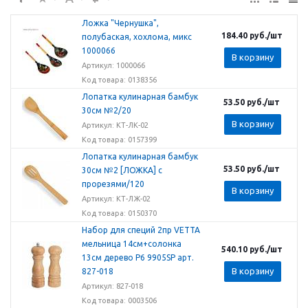
Ложка "Чернушка",
184.40
руб.
/шт
полубаская, хохлома, микс
1000066
В корзину
Артикул: 1000066
Код товара: 0138356
Лопатка кулинарная бамбук
53.50
руб.
/шт
30см №2/20
В корзину
Артикул: КТ-ЛК-02
Код товара: 0157399
Лопатка кулинарная бамбук
53.50
руб.
/шт
30см №2 [ЛОЖКА] с
прорезями/120
В корзину
Артикул: КТ-ЛЖ-02
Код товара: 0150370
Набор для специй 2пр VETTA
мельница 14см+солонка
540.10
руб.
/шт
13см дерево Р6 9905SP арт.
В корзину
827-018
Артикул: 827-018
Код товара: 0003506