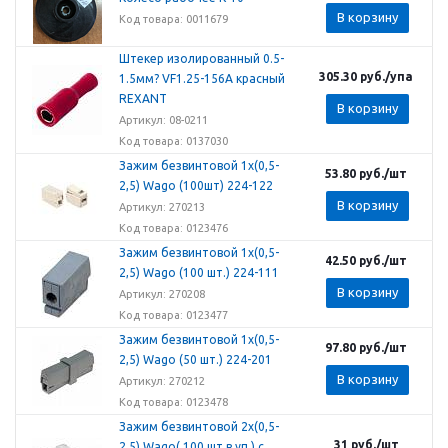
В корзину
Код товара: 0011679
Штекер изолированный 0.5-
305.30
руб.
/упа
1.5мм? VF1.25-156A красный
REXANT
В корзину
Артикул: 08-0211
Код товара: 0137030
Зажим безвинтовой 1х(0,5-
53.80
руб.
/шт
2,5) Wago (100шт) 224-122
В корзину
Артикул: 270213
Код товара: 0123476
Зажим безвинтовой 1х(0,5-
42.50
руб.
/шт
2,5) Wago (100 шт.) 224-111
В корзину
Артикул: 270208
Код товара: 0123477
Зажим безвинтовой 1х(0,5-
97.80
руб.
/шт
2,5) Wago (50 шт.) 224-201
В корзину
Артикул: 270212
Код товара: 0123478
Зажим безвинтовой 2х(0,5-
31
руб.
/шт
2,5) Wago( 100 шт в уп.) с