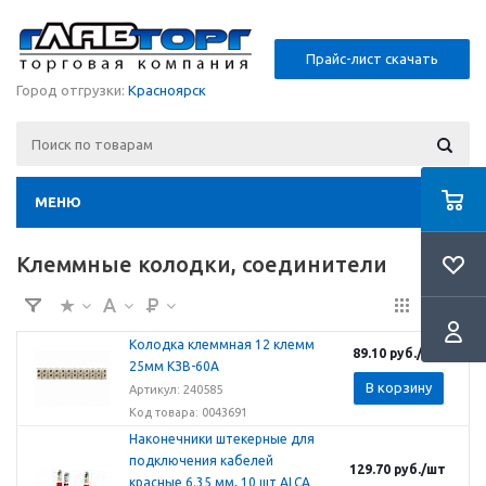
Прайс-лист скачать
Город отгрузки:
Красноярск
МЕНЮ
Клеммные колодки, cоединители
Колодка клеммная 12 клемм
89.10
руб.
/шт
25мм КЗВ-60А
В корзину
Артикул: 240585
Код товара: 0043691
Наконечники штекерные для
подключения кабелей
129.70
руб.
/шт
красные 6.35 мм, 10 шт ALCA