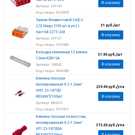
В корзину
Артикул: 241143
Код товара: 0126050
Зажим безвинтовой 3х(0,5-
31
руб.
/шт
2,5) Wago (100 шт в уп.) с
пастой 2273-243
В корзину
Артикул: 241137
Код товара: 0123480
Колодка клеммная 12 клемм
51.90
руб.
/шт
12мм КЗВ15А
В корзину
Артикул: 190242
Код товара: 0043689
Клемма плоская
изолированная 0.5-1.5мм²
239.40
руб.
/упа
VM1.25-187(8)
В корзину
REXANT/100шт
Артикул: 08-0312
Код товара: 0137017
Клемма плоская полностью
изолированная 0.5-1.5мм²
372.60
руб.
/упа
VF1.25-187(8)А
В корзину
REXANT/100шт