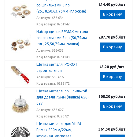
214.40
руб.
/шт
со шпильками 5 пр
(25,38,50,63,75мм -плоские)
В корзину
Артикул: 656-034
Код товара: 0251142
Набор щеток ЕРМАК металл
287.70
руб.
/шт
со шпильками 5 пр (50,75мм
-пл., 25,50,75мм- чашки)
В корзину
Артикул: 656-033
Код товара: 0251143
Щетка металл. РОКОТ
45.20
руб.
/шт
строительная
В корзину
Артикул: 656-616
Код товара: 0238172
Щетка металл. со шпилькой
108.20
руб.
/шт
для дрели 75мм (чашка) 656-
027
В корзину
Артикул: 656-027
Код товара: 0326721
Щетка металл. для УШМ
361.50
руб.
/шт
Ермак 200мм/22мм,
крученая, дисковая