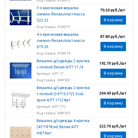
Код товара: 0104372
3-х крючковая вешалка
70.20
руб.
/шт
снежно-белая,пластмасса
В корзину
522 25
Код товара: 0104373
4-х крючковая вешалка
87.80
руб.
/шт
снежно-белая,пластмасса
В корзину
679 20
Код товара: 0104374
Вешалка д/одежды 2 крючка
192.70
руб.
/шт
с полкой белая АЛТ 17 /4
В корзину
Артикул: АЛТ 17
Код товара: 0081932
Вешалка д/одежды 2 крючка
204.40
руб.
/шт
с полкой (34*19,5*23,5см)
хром АЛТ 17С/4шт
В корзину
Артикул: АЛТ 17С
Код товара: 0081933
Вешалка д/одежды 4 крючка
222.70
руб.
/шт
(45*18*8см) белая АЛТ
04/10шт
В корзину