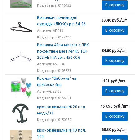
В корзину
Код товара: 0116132
Вешалка-плечики для
33.40
руб.
/шт
одежды «ЛЮКС» р-р 54-56
В корзину
Артикул: АП013
Код товара: 0122626
Вешалка 45см металл с ПВХ
84.60
руб.
/шт
покрытием цвет МИКС TCH-
202 VETTA арт. 456-036
В корзину
Артикул: 456-036
Код товара: 0103323
Крючок "Бабочка" на
101
руб.
/шт
присоске 4цв
В корзину
Артикул: 27.65
Код товара: 0156951
157.90
руб.
/шт
крючок-вешалка №20 пол.
медь /30
В корзину
Код товара: 0150250
60.30
руб.
/шт
крючок-вешалка №13 пол.
100
В корзину