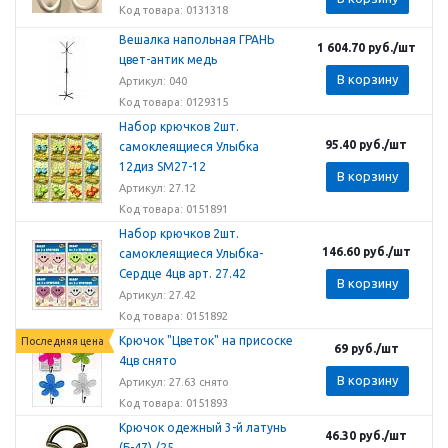
Код товара: 0131318
Вешалка напольная ГРАНЬ
1 604.70
руб.
/шт
цвет-антик медь
В корзину
Артикул: 040
Код товара: 0129315
Набор крючков 2шт.
95.40
руб.
/шт
самоклеящиеся Улыбка
12диз SM27-12
В корзину
Артикул: 27.12
Код товара: 0151891
Набор крючков 2шт.
146.60
руб.
/шт
самоклеящиеся Улыбка-
Сердце 4цв арт. 27.42
В корзину
Артикул: 27.42
Код товара: 0151892
Крючок "Цветок" на присоске
Последняя цена
69
руб.
/шт
4цв снято
В корзину
Артикул: 27.63 снято
Код товара: 0151893
Крючок одежный 3-й латунь
46.30
руб.
/шт
(Б-47) /25