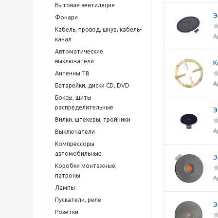
Бытовая вентиляция
Э
Фонари
Кабель, провод, шнур, кабель-
А
канал
Автоматические
выключатели
К
Антенны ТВ
А
Батарейки, диски CD, DVD
Боксы, щиты
распределительные
Э
Вилки, штекеры, тройники
А
Выключатели
Компрессоры
автомобильные
Э
Коробки монтажные,
патроны
А
Лампы
Пускатели, реле
Э
Розетки