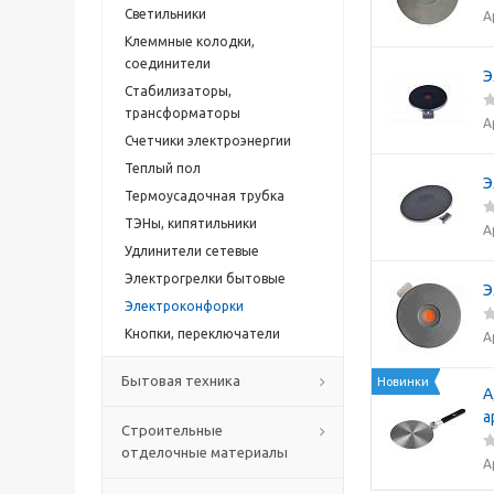
Светильники
А
Клеммные колодки,
cоединители
Э
Стабилизаторы,
трансформаторы
А
Счетчики электроэнергии
Теплый пол
Э
Термоусадочная трубка
ТЭНы, кипятильники
А
Удлинители сетевые
Электрогрелки бытовые
Э
Электроконфорки
Кнопки, переключатели
А
Бытовая техника
Новинки
А
а
Строительные
отделочные материалы
А