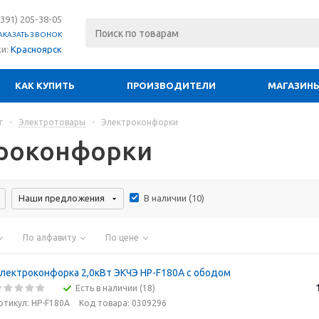
(391) 205-38-05
АКАЗАТЬ ЗВОНОК
ки:
Красноярск
КАК КУПИТЬ
ПРОИЗВОДИТЕЛИ
МАГАЗИН
г
-
Электротовары
-
Электроконфорки
роконфорки
Наши предложения
В наличии (
10
)
По алфавиту
По цене
лектроконфорка 2,0кВт ЭКЧЭ HP-F180А с ободом
Есть в наличии (18)
ртикул: HP-F180А
Код товара: 0309296