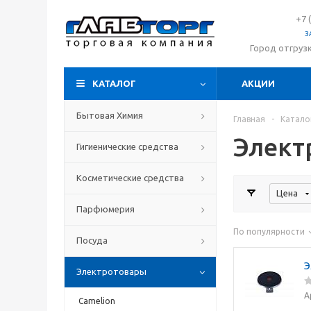
+7 
З
Город отгруз
КАТАЛОГ
АКЦИИ
Бытовая Химия
Главная
-
Катало
Элект
Гигиенические средства
Косметические средства
Цена
Парфюмерия
По популярности
Посуда
Э
Электротовары
А
Camelion