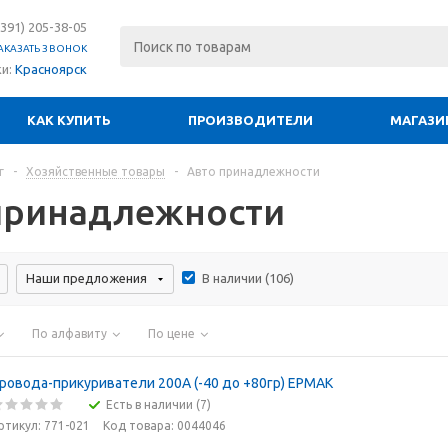
(391) 205-38-05
АКАЗАТЬ ЗВОНОК
ки:
Красноярск
КАК КУПИТЬ
ПРОИЗВОДИТЕЛИ
МАГАЗИ
г
-
Хозяйственные товары
-
Авто принадлежности
принадлежности
Наши предложения
В наличии (
106
)
По алфавиту
По цене
ровода-прикуриватели 200А (-40 до +80гр) ЕРМАК
Есть в наличии (7)
ртикул: 771-021
Код товара: 0044046