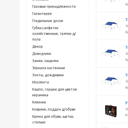
А
Газовые принадлежности
Галантерея
Т
Гладильные доски
Губки,салфетки
А
хозяйственные, тряпки д/
пола
Декор
Т
Доводчики
А
Замки, защелки
Зеркала настенные
Т
Зонты, дождевики
Изолента
А
Кашпо, горшки для цветов
керамика
Клеенки
У
Коврики, поддон д/обуви
К
Крема для обуви, щетки,
стельки