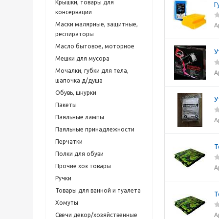
Крышки, товары для
Г
консервации
Маски малярные, защитные,
А
респираторы
Масло бытовое, моторное
У
Мешки для мусора
Мочалки, губки для тела,
А
шапочка д/душа
Обувь, шнурки
У
Пакеты
Паяльные лампы
А
Паяльные принадлежности
Перчатки
Т
Полки для обуви
Прочие хоз товары
А
Ручки
Товары для ванной и туалета
Т
Хомуты
А
Свечи декор/хозяйственные