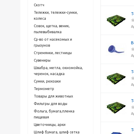
Скотч
Тележки, тележки-сумки,
Т
колеса
Совок, щетка, веник,
А
пылевыбивалка
Ср-во от насекомых и
В
грызунов
Стремянки, лестницы
А
Сувениры
Швабра, метла, окномойка,
Т
черенок, насадка
Сумки, рюкзаки
А
Термометр
Товары для животных
Т
Фильтры для воды
Фольга, бумага,пленка
А
пищевая
Цветочницы, арки
Т
Шлиф бумага, шлиф сетка