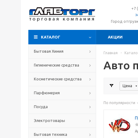
+7 
З
Город отгруз
КАТАЛОГ
АКЦИИ
Бытовая Химия
Главная
-
Катало
Авто 
Гигиенические средства
Косметические средства
Цена
Парфюмерия
По популярности
Посуда
П
Электротовары
А
Бытовая техника