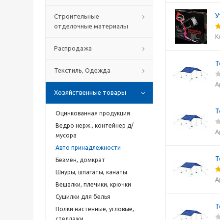
У
Строительные
отделочные материалы
К
Распродажа
Т
Текстиль, Одежда
А
Хозяйственные товары
Т
Оцинкованная продукция
Ведро нерж., контейнер д/
А
мусора
Авто принадлежности
Т
Безмен, домкрат
Шнуры, шпагаты, канаты
А
Вешалки, плечики, крючки
Сушилки для белья
Т
Полки настенные, угловые,
стеллажи