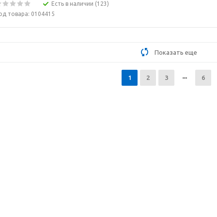
Есть в наличии (123)
од товара: 0104415
Показать еще
1
2
3
6