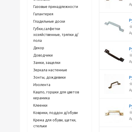
А
Газовые принадлежности
Галантерея
Р
Гладильные доски
Губки,салфетки
А
хозяйственные, тряпки д/
пола
Декор
Р
Доводчики
А
Замки, защелки
Зеркала настенные
Р
Зонты, дождевики
Изолента
А
Кашпо, горшки для цветов
керамика
Клеенки
Р
Коврики, поддон д/обуви
А
Крема для обуви, щетки,
стельки