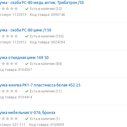
учка - скоба РС-80 медь антик. Трибатрон /50
Есть в наличии (32)
ртикул: 1123019
Код товара: 0090748
учка - скоба РС-80 цинк /150
Есть в наличии (105)
ртикул: 1123012
Код товара: 0024294
учка откидная цинк 169 50
Есть в наличии (84)
од товара: 0104367
учка-кнопка РК1-7 пластмасса белая 452 25
Есть в наличии (11)
од товара: 0104414
учка мебельная V-076, бронза
Есть в наличии (1)
ртикул: 621-111
Код товара: 0169009