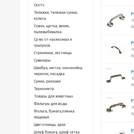
Скотч
Тележки, тележки-сумки,
Р
колеса
Совок, щетка, веник,
А
пылевыбивалка
Ср-во от насекомых и
Р
грызунов
Стремянки, лестницы
А
Сувениры
Швабра, метла, окномойка,
Р
черенок, насадка
Сумки, рюкзаки
А
Термометр
Товары для животных
Р
Фильтры для воды
Фольга, бумага,пленка
А
пищевая
Цветочницы, арки
р
Шлиф бумага, шлиф сетка