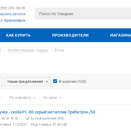
(391) 205-38-05
АКАЗАТЬ ЗВОНОК
ки:
Красноярск
КАК КУПИТЬ
ПРОИЗВОДИТЕЛИ
МАГАЗИН
г
-
Хозяйственные товары
-
Ручки
Наши предложения
В наличии (
102
)
По алфавиту
По цене
учка - скоба РС-80 серый металлик Трибатрон /50
Есть в наличии (60)
ртикул: 1123021
Код товара: 0142148