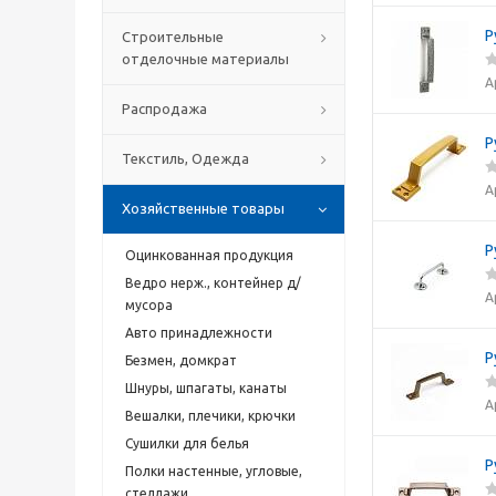
Р
Строительные
отделочные материалы
А
Распродажа
Р
Текстиль, Одежда
А
Хозяйственные товары
Р
Оцинкованная продукция
Ведро нерж., контейнер д/
А
мусора
Авто принадлежности
Р
Безмен, домкрат
Шнуры, шпагаты, канаты
А
Вешалки, плечики, крючки
Сушилки для белья
Р
Полки настенные, угловые,
стеллажи