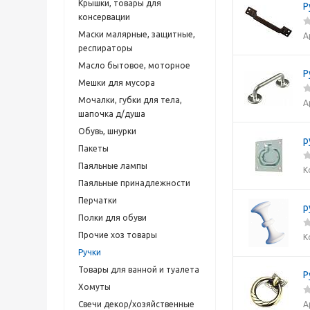
Крышки, товары для
Р
консервации
Маски малярные, защитные,
А
респираторы
Масло бытовое, моторное
Р
Мешки для мусора
Мочалки, губки для тела,
А
шапочка д/душа
Обувь, шнурки
р
Пакеты
Паяльные лампы
К
Паяльные принадлежности
Перчатки
р
Полки для обуви
Прочие хоз товары
К
Ручки
Товары для ванной и туалета
Р
Хомуты
А
Свечи декор/хозяйственные