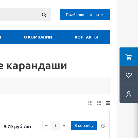
Прайс-лист скачать
Ы
О КОМПАНИИ
КОНТАКТЫ
е карандаши
В корзину
9.70
руб.
/шт