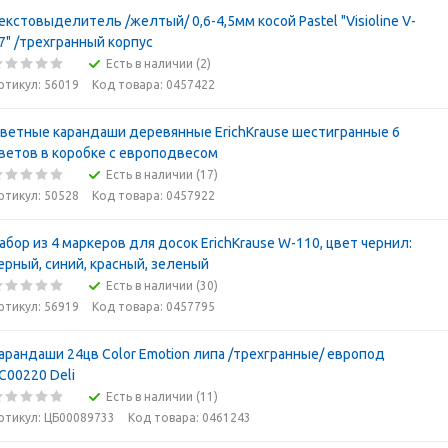
екстовыделитель /желтый/ 0,6-4,5мм косой Pastel "Visioline V-
7" /трехгранный корпус
Есть в наличии (2)
ртикул: 56019
Код товара: 0457422
ветные карандаши деревянные ErichKrause шестигранные 6
ветов в коробке с европодвесом
Есть в наличии (17)
ртикул: 50528
Код товара: 0457922
абор из 4 маркеров для досок ErichKrause W-110, цвет чернил:
ерный, синий, красный, зеленый
Есть в наличии (30)
ртикул: 56919
Код товара: 0457795
арандаши 24цв Color Emotion липа /трехгранные/ европод
С00220 Deli
Есть в наличии (11)
ртикул: ЦБ00089733
Код товара: 0461243