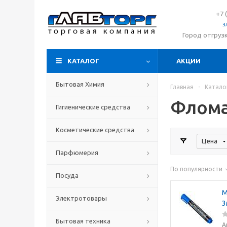
+7 
З
Город отгруз
КАТАЛОГ
АКЦИИ
Бытовая Химия
Главная
-
Катало
Флома
Гигиенические средства
Косметические средства
Цена
Парфюмерия
По популярности
Посуда
М
Электротовары
3
Бытовая техника
А