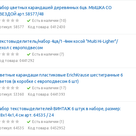
абор цветных карандашей деревянных 6цв. МЫШКА СО
ВЕЗДОЙ арт.58577/48
Есть в наличии (10)
ртикул: 58577
Код товара: 0412430
екстовыделитель/набор 4цв/1-4мм косой "Muiti Hi-Ligher"/
ехол с европодвесом
Есть в наличии (7)
од товара: 0441292
ветные карандаши пластиковые ErichKrause шестигранные 6
ветов (в коробке с европодвесом 6 шт)
Есть в наличии (17)
ртикул: 53360
Код товара: 0441393
абор текстовыделителей ВИНТАЖ 6 штук в наборе, размер:
,8x14x1,4 см арт. 64535 / 24
Есть в наличии (1)
ртикул: 64535
Код товара: 0452952