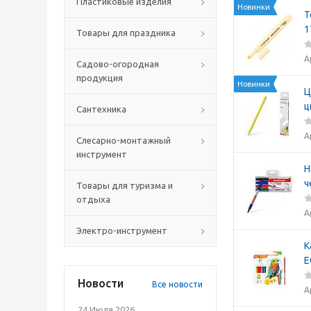
Пластиковые изделия
Новинки
Т
1
Товары для праздника
А
Садово-огородная
продукция
Новинки
Ц
ц
Сантехника
А
Слесарно-монтажный
инструмент
Н
ч
Товары для туризма и
отдыха
А
Электро-инструмент
К
Е
Новости
Все новости
А
24 Июля 2026