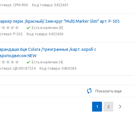
ртикул: CPM-800
Код товара: 0453601
аркер перм. /красный/ 2мм круг "Multi Marker Slim" арт. Р-505
Есть в наличии (8)
ртикул: P-505
Код товара: 0453606
арандаши 6цв Colora /трехгранные /карт. короб с
вроподвесом NEW
Есть в наличии (4)
ртикул: ЦБ-00187534
Код товара: 0469284
Показать еще
1
2