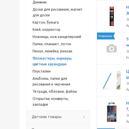
Дневник
Н
Доски для рисования, магнит
З
для доски
Картон, бумага
А
Клей, корректор
Новинки
Ножницы, нож канцелярский
Т
Папки, планшет, лоток
ч
Пенал, линейка, рюкзак
К
Фломастеры, маркеры,
цветные карандаши
Ц
Пластилин
ц
Альбомы, папки для
рисования и черчения
А
Тетради, обложки, файлы
Открытки, конверты,
Н
закладки
7
Детские товары
А