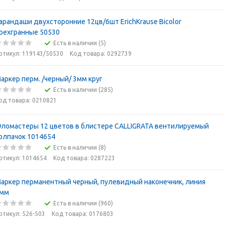
арандаши двухсторонние 12цв/6шт ErichKrause Bicolor
рехгранные 50530
Есть в наличии (5)
ртикул: 119143/50530
Код товара: 0292739
аркер перм. /черный/ 3мм круг
Есть в наличии (285)
од товара: 0210821
ломастеры 12 цветов в блистере CALLIGRATA вентилируемый
олпачок 1014654
Есть в наличии (8)
ртикул: 1014654
Код товара: 0287223
аркер перманентный черный, пулевидный наконечник, линия
мм
Есть в наличии (960)
ртикул: 526-503
Код товара: 0176803