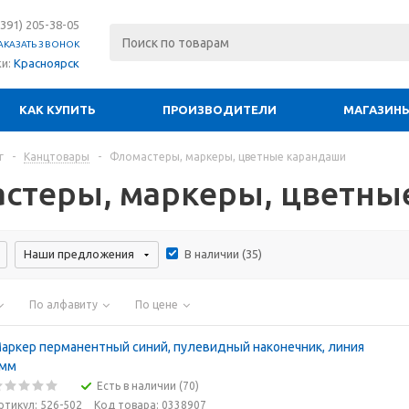
(391) 205-38-05
АКАЗАТЬ ЗВОНОК
ки:
Красноярск
КАК КУПИТЬ
ПРОИЗВОДИТЕЛИ
МАГАЗИН
г
-
Канцтовары
-
Фломастеры, маркеры, цветные карандаши
стеры, маркеры, цветны
Наши предложения
В наличии (
35
)
По алфавиту
По цене
аркер перманентный синий, пулевидный наконечник, линия
мм
Есть в наличии (70)
ртикул: 526-502
Код товара: 0338907