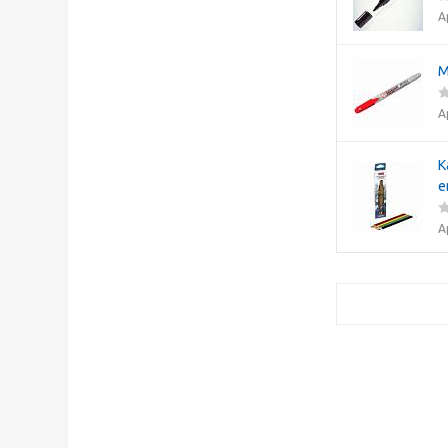
А
М
А
К
е
А