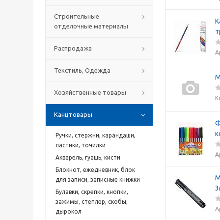
Строительные
К
отделочные материалы
т
Распродажа
А
Текстиль, Одежда
М
Хозяйственные товары
К
Канцтовары
Ф
к
Ручки, стержни, карандаши,
ластики, точилки
А
Акварель, гуашь, кисти
Блокнот, ежедневник, блок
М
для записи, записные книжки
3
Булавки, скрепки, кнопки,
зажимы, степлер, скобы,
А
дырокол