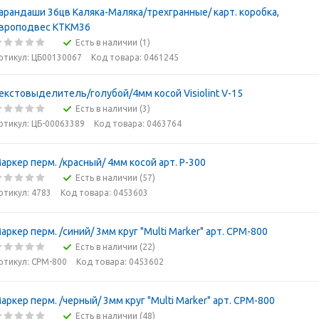
арандаши 36цв Каляка-Маляка/трехгранные/ карт. коробка,
вроподвес КТКМ36
Есть в наличии (1)
ртикул: ЦБ00130067
Код товара: 0461245
екстовыделитель/голубой/4мм косой Visiolint V-15
Есть в наличии (3)
ртикул: ЦБ-00063389
Код товара: 0463764
аркер перм. /красный/ 4мм косой арт. P-300
Есть в наличии (57)
ртикул: 4783
Код товара: 0453603
аркер перм. /синий/ 3мм круг "Multi Marker" арт. CPM-800
Есть в наличии (22)
ртикул: CPM-800
Код товара: 0453602
аркер перм. /черный/ 3мм круг "Multi Marker" арт. СРМ-800
Есть в наличии (48)