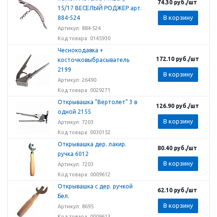
74.30
руб.
/шт
15/17 ВЕСЕЛЫЙ РОДЖЕР арт.
В корзину
884-524
Артикул: 884-524
Код товара: 0145930
Чеснокодавка +
172.10
руб.
/шт
косточковыбрасыватель
2199
В корзину
Артикул: 26490
Код товара: 0029271
Открывашка "Вертолет" 3 в
126.90
руб.
/шт
одной 2155
В корзину
Артикул: 7203
Код товара: 0030152
Открывашка дер. лакир.
80.40
руб.
/шт
ручка 6012
В корзину
Артикул: 7203
Код товара: 0009612
Открывашка с дер. ручкой
62.10
руб.
/шт
Бел.
В корзину
Артикул: 8695
Код товара: 0009613