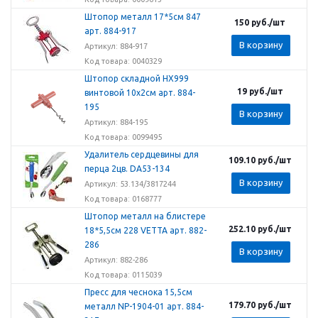
Штопор металл 17*5см 847
150
руб.
/шт
арт. 884-917
В корзину
Артикул: 884-917
Код товара: 0040329
Штопор складной HX999
19
руб.
/шт
винтовой 10х2см арт. 884-
195
В корзину
Артикул: 884-195
Код товара: 0099495
Удалитель сердцевины для
109.10
руб.
/шт
перца 2цв. DA53-134
В корзину
Артикул: 53.134/3817244
Код товара: 0168777
Штопор металл на блистере
252.10
руб.
/шт
18*5,5см 228 VETTA арт. 882-
286
В корзину
Артикул: 882-286
Код товара: 0115039
Пресс для чеснока 15,5см
179.70
руб.
/шт
металл NP-1904-01 арт. 884-