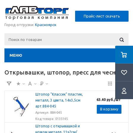
Прайс-лист скачать
Город отгрузки:
Красноярск
МЕНЮ
Открывашки, штопор, пресс для чеснока
Штопор "Классик" пластик,
63.40
руб.
/шт
металл, 3 цвета, 14х3,5см
арт.884-045
В корзину
Артикул: 884-045
Код товара: 0135145
Штопор с открывашкой и
ножом металл, 11х2см/