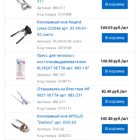
317
В корзину
Артикул: 884-317
Код товара: 0157008
Консервный нож Regent
569.50
руб.
/шт
Linea CUCINA арт. 93-CN-01-
02 снято
В корзину
Артикул: 93-CN-01-02 снято
Код товара: 0070168
Пресс для чеснока с
100.90
руб.
/шт
косточковыдавливателем
KL36G07 VETTA арт. 882-147
В корзину
Артикул: 882-147
Код товара: 0148712
Открывалка на блистере WF
82.40
руб.
/шт
8021 VETTA арт. 882-231
В корзину
Артикул: 882-231
Код товара: 0172111
Консервный нож APOLLO
365.80
руб.
/шт
"DaVinci" арт. DVC-02
В корзину
Артикул: DVC-02
Код товара: 0282072