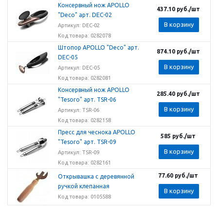
Консервный нож APOLLO
437.10
руб.
/шт
"Deco" арт. DEC-02
В корзину
Артикул: DEC-02
Код товара: 0282078
Штопор APOLLO "Deco" арт.
874.10
руб.
/шт
DEC-05
В корзину
Артикул: DEC-05
Код товара: 0282081
Консервный нож APOLLO
285.40
руб.
/шт
"Tesoro" арт. TSR-06
В корзину
Артикул: TSR-06
Код товара: 0282158
Пресс для чеснока APOLLO
585
руб.
/шт
"Tesoro" арт. TSR-09
В корзину
Артикул: TSR-09
Код товара: 0282161
77.60
руб.
/шт
Открывашка с деревянной
ручкой клепанная
В корзину
Код товара: 0105588