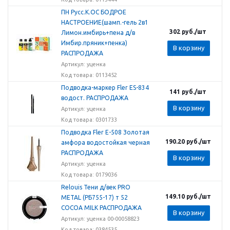
ПН Русс.К.ОС БОДРОЕ
НАСТРОЕНИЕ(шамп.-гель 2в1
302
руб.
/шт
Лимон.имбирь+пена д/в
Имбир.пряник+пенка)
В корзину
РАСПРОДАЖА
Артикул: уценка
Код товара: 0113452
Подводка-маркер Fler ЕS-834
141
руб.
/шт
водост. РАСПРОДАЖА
В корзину
Артикул: уценка
Код товара: 0301733
Подводка Fler Е-508 Золотая
190.20
руб.
/шт
амфора водостойкая черная
РАСПРОДАЖА
В корзину
Артикул: уценка
Код товара: 0179036
Relouis Тени д/век PRO
149.10
руб.
/шт
METAL (РБ755-17) т 52
COCOA MILK РАСПРОДАЖА
В корзину
Артикул: уценка 00-00058823
Код товара: 0384535