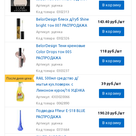
В корзину
Артикул: уценка
Код товара: 0302313
BelorDesign блеск д/губ Shine
143.40
руб.
/шт
bright тон 007 РАСПРОДАЖА
В корзину
Артикул: уценка
Код товара: 0302326
BelorDesign Тени кремовые
118
руб.
/шт
Color Drops тон 005
РАСПРОДАЖА
В корзину
Артикул: уценка
Код товара: 0303237
RAIL 500мл средство д/
Последняя цена
39
руб.
/шт
мытья кух.поверхн. с
Лимоном курок/16 УЦЕНКА
В корзину
Артикул: 4303020066
Код товара: 0062890
Подводка Ffleur Е-518 BLUE
190.20
руб.
/шт
РАСПРОДАЖА
В корзину
Артикул: уценка
Код товара: 0351664