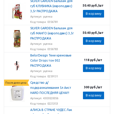
SILVER GARDEN Бальзам для
50.40
руб.
/шт
губ КЛУБНИКА (европодвес)
3,5г РАСПРОДАЖА
В корзину
Артикул: уценка
Код товара: 0356781
SILVER GARDEN Бальзам для
50.40
руб.
/шт
губ МАНГО (европодвес) 3,5г
РАСПРОДАЖА
В корзину
Артикул: уценка
Код товара: 0356783
BelorDesign Тени кремовые
118
руб.
/шт
Color Drops тон 002
РАСПРОДАЖА
В корзину
Артикул: уценка
Код товара: 0259131
Средство д/
Последняя цена
300
руб.
/шт
подкрахмаливания 5л Аист
HARD ПОСЛЕДНЯЯ ЦЕНА!!!
В корзину
Артикул: 4303020056
Код товара: 0225353
АЛИСА В СТРАНЕ ЧУДЕС Лак