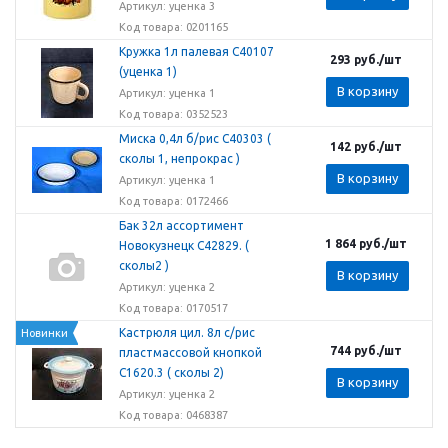
Артикул: уценка 3
Код товара: 0201165
Кружка 1л палевая С40107
293
руб.
/шт
(уценка 1)
В корзину
Артикул: уценка 1
Код товара: 0352523
Миска 0,4л б/рис С40303 (
142
руб.
/шт
сколы 1, непрокрас )
В корзину
Артикул: уценка 1
Код товара: 0172466
Бак 32л ассортимент
1 864
руб.
/шт
Новокузнецк С42829. (
сколы2 )
В корзину
Артикул: уценка 2
Код товара: 0170517
Кастрюля цил. 8л с/рис
Новинки
744
руб.
/шт
пластмассовой кнопкой
С1620.3 ( сколы 2)
В корзину
Артикул: уценка 2
Код товара: 0468387