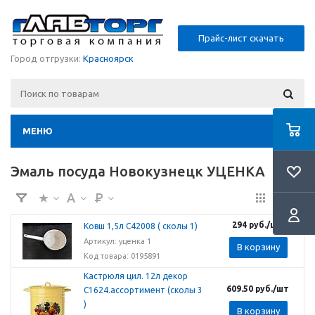
Прайс-лист скачать
Город отгрузки:
Красноярск
МЕНЮ
Эмаль посуда Новокузнецк УЦЕНКА
294
руб.
/шт
Ковш 1,5л С42008 ( сколы 1)
Артикул: уценка 1
В корзину
Код товара: 0195891
Кастрюля цил. 12л декор
609.50
руб.
/шт
С1624.ассортимент (сколы 3
)
В корзину