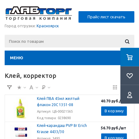
Прайс-лист скачать
Город отгрузки:
Красноярск
МЕНЮ
Клей, корректор
Клей ПВА 45мл желтый
40.70
руб.
/шт
флакон 20С 1351-08
В корзину
Артикул: ЦБ-00021565
Код товара: 0238690
Клей-карандаш PVP 8г Erich
56.70
руб.
/шт
Krause 4433/30
В корзину
Артикул: 3495