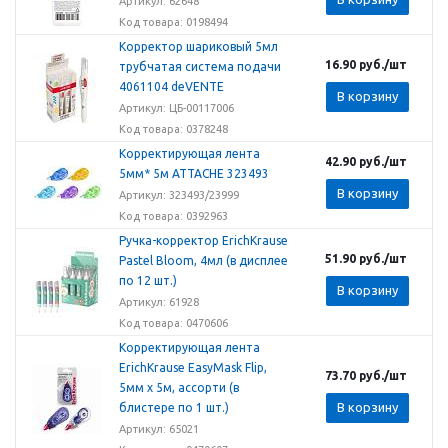
Артикул: 62648
Код товара: 0198494
Корректор шариковый 5мл
16.90
руб.
/шт
трубчатая система подачи
4061104 deVENTE
В корзину
Артикул: ЦБ-00117006
Код товара: 0378248
Корректирующая лента
42.90
руб.
/шт
5мм* 5м ATTACHE 323493
В корзину
Артикул: 323493/23999
Код товара: 0392963
Ручка-корректор ErichKrause
51.90
руб.
/шт
Pastel Bloom, 4мл (в дисплее
по 12 шт.)
В корзину
Артикул: 61928
Код товара: 0470606
Корректирующая лента
ErichKrause EasyMask Flip,
73.70
руб.
/шт
5мм х 5м, ассорти (в
В корзину
блистере по 1 шт.)
Артикул: 65021