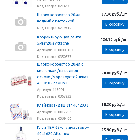
Код товара: 0214670
37.30
руб.
/шт
Штрих-корректор 20мл
водный с кисточкой
В корзину
Код товара: 0229619
Корректирующая лента
126.10
руб.
/шт
5мм*20м Attache
В корзину
Артикул: ЦБ-00003180
Код товара: 0350577
Штрих-корректор 20мл с
кисточкой /на водной
20.80
руб.
/шт
основе /морозоустойчивая
В корзину
4060102 deVENTE
Артикул: 117004
Код товара: 0367932
18.20
руб.
/шт
Клей-карандаш 21г 4042032
Артикул: ЦБ-00122921
В корзину
Код товара: 0369460
Клей ПВА 65мл с дозатором
25.90
руб.
/шт
4041620 Attomex
В корзину