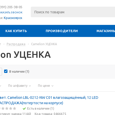
(391) 205-38-05
АКАЗАТЬ ЗВОНОК
ки:
Красноярск
КАК КУПИТЬ
ПРОИЗВОДИТЕЛИ
МАГАЗИН
г
-
Распродажа
-
Camelion УЦЕНКА
ion УЦЕНКА
В наличии (
1
)
По алфавиту
По цене
вет. Camelion LBL-0212-NW C01 влагозащищённый, 12 LED
АСПРОДАЖА(потертости на корпусе)
Есть в наличии (1)
ртикул: уценка 11443
Код товара: 0466675