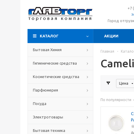
+7 
З
Город отгруз
КАТАЛОГ
АКЦИИ
Бытовая Химия
Главная
-
Катало
Camel
Гигиенические средства
Косметические средства
Цена
Парфюмерия
По популярности
Посуда
С
Электротовары
Р
Бытовая техника
А