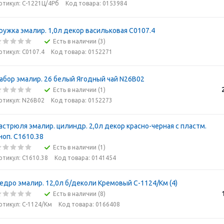
ртикул: С-1221Ц/4Рб
Код товара: 0153984
ружка эмалир. 1,0л декор васильковая С0107.4
Есть в наличии (3)
ртикул: С0107.4
Код товара: 0152271
абор эмалир. 26 белый Ягодный чай N26B02
Есть в наличии (1)
ртикул: N26B02
Код товара: 0152273
астрюля эмалир. цилиндр. 2,0л декор красно-черная с пластм.
ноп. С1610.38
Есть в наличии (1)
ртикул: С1610.38
Код товара: 0141454
едро эмалир. 12,0л б/деколи Кремовый С-1124/Км (4)
Есть в наличии (8)
ртикул: С-1124/Км
Код товара: 0166408