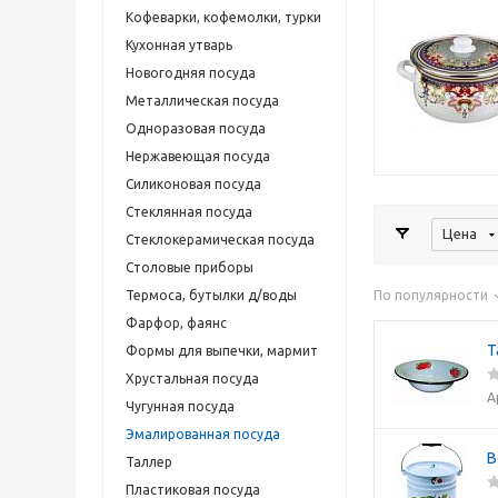
Кофеварки, кофемолки, турки
Кухонная утварь
Новогодняя посуда
Металлическая посуда
Одноразовая посуда
Нержавеющая посуда
Силиконовая посуда
Стеклянная посуда
Цена
Стеклокерамическая посуда
Столовые приборы
Термоса, бутылки д/воды
По популярности
Фарфор, фаянс
Т
Формы для выпечки, мармит
Хрустальная посуда
А
Чугунная посуда
Эмалированная посуда
В
Таллер
Пластиковая посуда