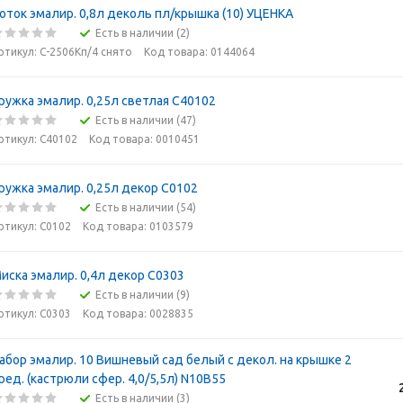
оток эмалир. 0,8л деколь пл/крышка (10) УЦЕНКА
Есть в наличии (2)
ртикул: С-2506Кп/4 снято
Код товара: 0144064
ружка эмалир. 0,25л светлая С40102
Есть в наличии (47)
ртикул: С40102
Код товара: 0010451
ружка эмалир. 0,25л декор С0102
Есть в наличии (54)
ртикул: С0102
Код товара: 0103579
иска эмалир. 0,4л декор С0303
Есть в наличии (9)
ртикул: С0303
Код товара: 0028835
абор эмалир. 10 Вишневый сад белый с декол. на крышке 2
ред. (кастрюли сфер. 4,0/5,5л) N10B55
Есть в наличии (3)