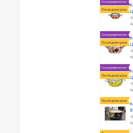
Спецпредложение
К
Последняя цена
Ц
А
Спецпредложение
К
Последняя цена
Ц
А
Спецпредложение
К
Последняя цена
Ц
А
Последняя цена
К
8
А