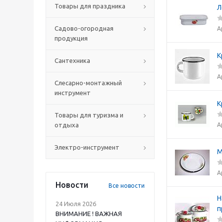
Товары для праздника
Л
Садово-огородная
А
продукция
К
Сантехника
А
Слесарно-монтажный
инструмент
К
Товары для туризма и
А
отдыха
Электро-инструмент
М
А
Новости
Все новости
Н
24 Июля 2026
п
ВНИМАНИЕ ! ВАЖНАЯ