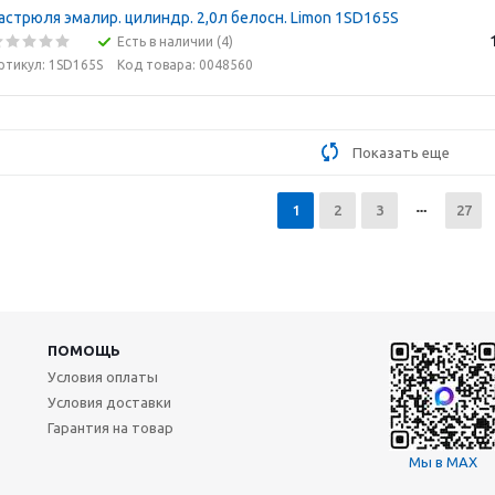
астрюля эмалир. цилиндр. 2,0л белосн. Limon 1SD165S
Есть в наличии (4)
ртикул: 1SD165S
Код товара: 0048560
Показать еще
1
2
3
27
ПОМОЩЬ
Условия оплаты
Условия доставки
Гарантия на товар
Мы в MAX