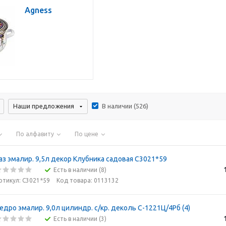
Agness
Наши предложения
В наличии (
526
)
По алфавиту
По цене
аз эмалир. 9,5л декор Клубника садовая С3021*59
Есть в наличии (8)
ртикул: С3021*59
Код товара: 0113132
едро эмалир. 9,0л цилиндр. с/кр. деколь С-1221Ц/4Рб (4)
Есть в наличии (3)