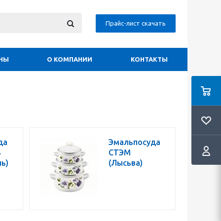
Прайс-лист скачать
НЫ
О КОМПАНИИ
КОНТАКТЫ
да
Эмальпосуда
ь
СТЭМ
ь)
(Лысьва)