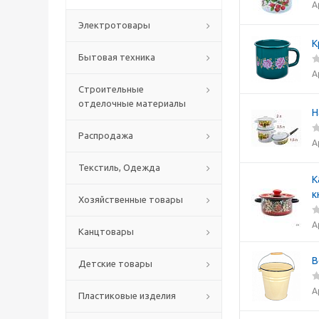
А
Электротовары
К
Бытовая техника
А
Строительные
отделочные материалы
Н
Распродажа
А
Текстиль, Одежда
К
к
Хозяйственные товары
А
Канцтовары
В
Детские товары
А
Пластиковые изделия