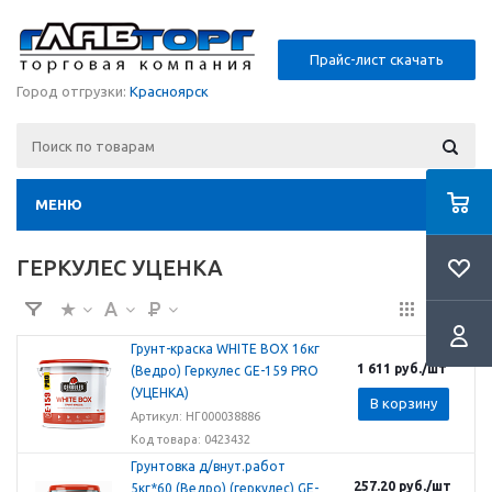
Прайс-лист скачать
Город отгрузки:
Красноярск
МЕНЮ
ГЕРКУЛЕС УЦЕНКА
Грунт-краска WHITE BOX 16кг
1 611
руб.
/шт
(Ведро) Геркулес GE-159 PRO
(УЦЕНКА)
В корзину
Артикул: НГ000038886
Код товара: 0423432
Грунтовка д/внут.работ
257.20
руб.
/шт
5кг*60 (Ведро) (геркулес) GE-