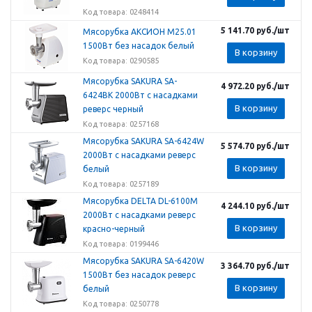
Код товара: 0248414
5 141.70
руб.
/шт
Мясорубка АКСИОН М25.01
1500Вт без насадок белый
В корзину
Код товара: 0290585
Мясорубка SAKURA SA-
4 972.20
руб.
/шт
6424BK 2000Вт с насадками
В корзину
реверс черный
Код товара: 0257168
Мясорубка SAKURA SA-6424W
5 574.70
руб.
/шт
2000Вт с насадками реверс
В корзину
белый
Код товара: 0257189
Мясорубка DELTA DL-6100M
4 244.10
руб.
/шт
2000Вт с насадками реверс
В корзину
красно-черный
Код товара: 0199446
Мясорубка SAKURA SA-6420W
3 364.70
руб.
/шт
1500Вт без насадок реверс
В корзину
белый
Код товара: 0250778