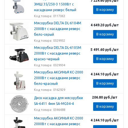
7 224.60
руб.
/шт
ЭМШ 35/250-3 1500Вт с
В корзину
насадками реверс белый
Код товара: 0117063
Мясорубка DELTA DL-6104M
4 649.20
руб.
/шт
2000Вт с насадками реверс
В корзину
бело-серый
Код товара: 0329932
Мясорубка DELTA DL-6105M
5 491.60
руб.
/шт
2000Вт с насадками реверс
В корзину
красно-черный
Код товара: 0329934
Мясорубка АКСИНЬЯ КС-2000
4 244.10
руб.
/шт
2000Вт с насадками реверс
В корзину
бело-красный
Код товара: 0162929
206.80
руб.
/шт
Диск насадка для мясорубки
SA-6411 4мм SA-MG04-4
В корзину
Код товара: 0346488
Мясорубка АКСИНЬЯ КС-2000
4 244.10
руб.
/шт
2000Вт с насадками реверс