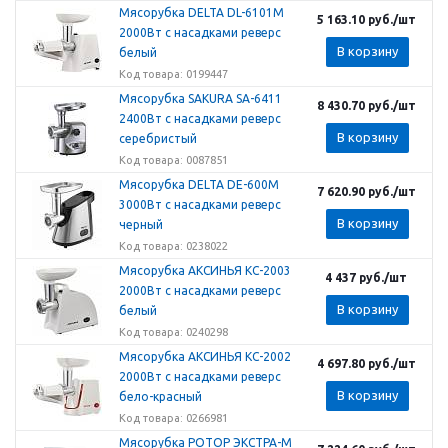
Мясорубка DELTA DL-6101M
5 163.10
руб.
/шт
2000Вт с насадками реверс
В корзину
белый
Код товара: 0199447
Мясорубка SAKURA SA-6411
8 430.70
руб.
/шт
2400Вт с насадками реверс
В корзину
серебристый
Код товара: 0087851
Мясорубка DELTA DE-600M
7 620.90
руб.
/шт
3000Вт с насадками реверс
В корзину
черный
Код товара: 0238022
Мясорубка АКСИНЬЯ КС-2003
4 437
руб.
/шт
2000Вт с насадками реверс
В корзину
белый
Код товара: 0240298
Мясорубка АКСИНЬЯ КС-2002
4 697.80
руб.
/шт
2000Вт с насадками реверс
В корзину
бело-красный
Код товара: 0266981
Мясорубка РОТОР ЭКСТРА-М