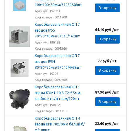
100*100*50мм/67050/48шт
В корзину
Артикул: 192023
Код товара: 0011708
Коробка распаячная ОП 7
64.10
руб.
/шт
вводов IP55
70*70*40мм/67030/162шт
В корзину
Артикул: 190498
Код товара: 0098266
Коробка распаячная ОП 7
77
руб.
/шт
вводов IP54
80*80*50мм/67040М/68шт
В корзину
Артикул: 192051
Код товара: 0099700
Коробка распаячная ОП 3
87.90
руб.
/шт
ввода КЭМ1-10-3 72*35мм
карболит с/ф герм/120шт
В корзину
Артикул: 190402
Код товара: 0011713
Коробка распаячная ОП 4
22.60
руб.
/шт
ввода КРК 70х30мм белый б/
ф/100шт