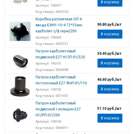
В корзину
Артикул: 190471
Код товара: 0043720
Коробка распаячная ОП 4
90.80
руб.
/шт
ввода КЭМ1-10-4 72*35мм
карболит с/ф герм/200
В корзину
Артикул: 190403
Код товара: 0043721
Патрон карболитовый
30.40
руб.
/шт
подвесной Е27 Н12П-01/320
В корзину
Артикул: 190101
Код товара: 0044008
Патрон карболитовый
46.60
руб.
/шт
потолочный Е27 ФпП-01/110
В корзину
Артикул: 190102
Код товара: 0011933
Патрон карболитовый
51.10
руб.
/шт
подвесной с кольцом Е27
Н12РП-01/200
В корзину
Артикул: 190104
Код товара: 0044011