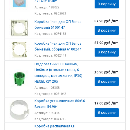
67040/105шт
В корзину
Артикул: 192022
Код товара: 0205673
87.90
руб.
/шт
Коробка 1-ая для ОП Senda
бежевый 6100147
В корзину
Код товара: 0074183
87.90
руб.
/шт
Коробка 1-ая для ОП Senda
бежевый, сборная 6100247
В корзину
Код товара: 0082149
Подрозетник СП D=68мм,
H=60мм (в полые стены, 6
36.90
руб.
/шт
выводов, метал.лапки, IP30)
В корзину
HEGEL КУ1205
Артикул: 103358
Код товара: 0051042
Коробка установочная 80х36
17.60
руб.
/шт
Вессен II-L90-1
В корзину
Артикул: 190434
Код товара: 0043715
Коробка распаячная СП