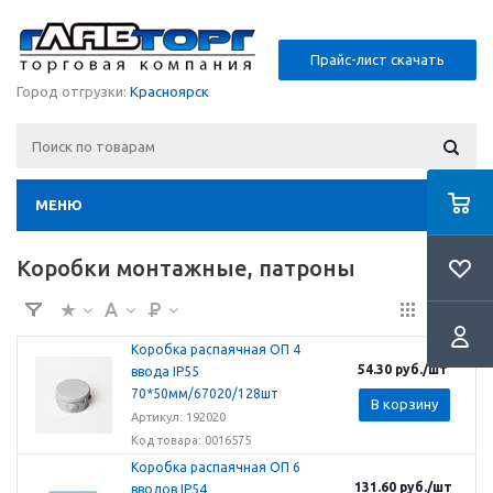
Прайс-лист скачать
Город отгрузки:
Красноярск
МЕНЮ
Коробки монтажные, патроны
Коробка распаячная ОП 4
54.30
руб.
/шт
ввода IP55
70*50мм/67020/128шт
В корзину
Артикул: 192020
Код товара: 0016575
Коробка распаячная ОП 6
131.60
руб.
/шт
вводов IP54