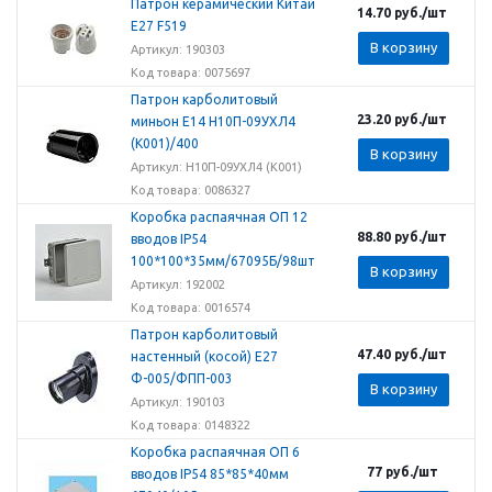
Патрон керамический Китай
14.70
руб.
/шт
Е27 F519
В корзину
Артикул: 190303
Код товара: 0075697
Патрон карболитовый
23.20
руб.
/шт
миньон Е14 Н10П-09УХЛ4
(К001)/400
В корзину
Артикул: Н10П-09УХЛ4 (К001)
Код товара: 0086327
Коробка распаячная ОП 12
88.80
руб.
/шт
вводов IP54
100*100*35мм/67095Б/98шт
В корзину
Артикул: 192002
Код товара: 0016574
Патрон карболитовый
47.40
руб.
/шт
настенный (косой) Е27
Ф-005/ФПП-003
В корзину
Артикул: 190103
Код товара: 0148322
Коробка распаячная ОП 6
77
руб.
/шт
вводов IP54 85*85*40мм