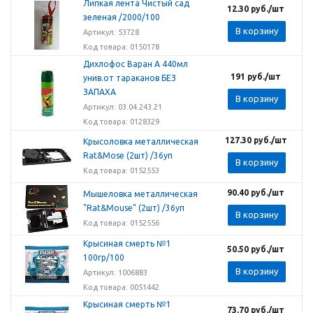
Липкая лента Чистый сад
12.30
руб.
/шт
зеленая /2000/100
В корзину
Артикул: 53728
Код товара: 0150178
Дихлофос Варан А 440мл
191
руб.
/шт
унив.от тараканов БЕЗ
ЗАПАХА
В корзину
Артикул: 03.04.243.21
Код товара: 0128329
127.30
руб.
/шт
Крысоловка металлическая
Rat&Mose (2шт) /36уп
В корзину
Код товара: 0152553
90.40
руб.
/шт
Мышеловка металлическая
"Rat&Mouse" (2шт) /36уп
В корзину
Код товара: 0152556
Крысиная смерть №1
50.50
руб.
/шт
100гр/100
В корзину
Артикул: 1006883
Код товара: 0051442
Крысиная смерть №1
73.70
руб.
/шт