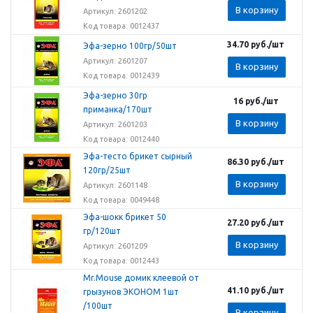
В корзину
Артикул: 2601202
Код товара: 0012437
34.70
руб.
/шт
Эфа-зерно 100гр/50шт
Артикул: 2601207
В корзину
Код товара: 0012439
Эфа-зерно 30гр
16
руб.
/шт
приманка/170шт
В корзину
Артикул: 2601203
Код товара: 0012440
Эфа-тесто брикет сырный
86.30
руб.
/шт
120гр/25шт
В корзину
Артикул: 2601148
Код товара: 0049448
Эфа-шокк брикет 50
27.20
руб.
/шт
гр/120шт
В корзину
Артикул: 2601209
Код товара: 0012443
Mr.Mouse домик клеевой от
41.10
руб.
/шт
грызунов ЭКОНОМ 1шт
/100шт
В корзину