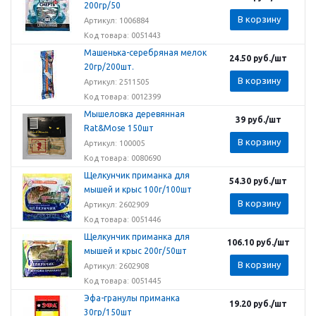
200гр/50
В корзину
Артикул: 1006884
Код товара: 0051443
Машенька-серебряная мелок
24.50
руб.
/шт
20гр/200шт.
В корзину
Артикул: 2511505
Код товара: 0012399
Мышеловка деревянная
39
руб.
/шт
Rat&Mose 150шт
В корзину
Артикул: 100005
Код товара: 0080690
Щелкунчик приманка для
54.30
руб.
/шт
мышей и крыс 100г/100шт
В корзину
Артикул: 2602909
Код товара: 0051446
Щелкунчик приманка для
106.10
руб.
/шт
мышей и крыс 200г/50шт
В корзину
Артикул: 2602908
Код товара: 0051445
Эфа-гранулы приманка
19.20
руб.
/шт
30гр/150шт