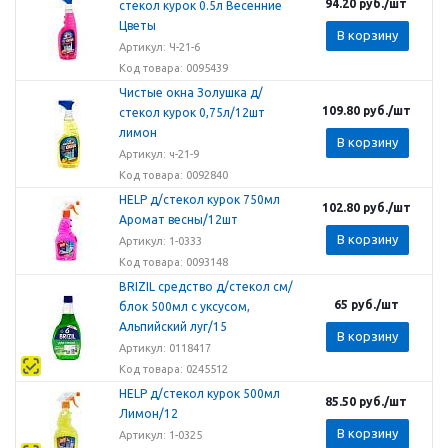
94.20
руб.
/шт
стекол курок 0.5л Весенние
Цветы
В корзину
Артикул: Ч-21-6
Код товара: 0095439
Чистые окна Золушка д/
109.80
руб.
/шт
стекол курок 0,75л/12шт
лимон
В корзину
Артикул: ч-21-9
Код товара: 0092840
HELP д/стекол курок 750мл
102.80
руб.
/шт
Аромат весны/12шт
В корзину
Артикул: 1-0333
Код товара: 0093148
BRIZIL средство д/стекол см/
65
руб.
/шт
блок 500мл с уксусом,
Альпийский луг/15
В корзину
Артикул: 0118417
Код товара: 0245512
HELP д/стекол курок 500мл
85.50
руб.
/шт
Лимон/12
В корзину
Артикул: 1-0325