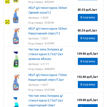
Код товара: 0032441
HELP д/стекол курок 500мл
85.50
руб.
/шт
Свежий озон/12
В корзину
Артикул: 1-0329
Код товара: 0100181
HELP д/стекол курок 500мл
85.50
руб.
/шт
Нашатырный спирт/12
В корзину
Артикул: 1-0327
Код товара: 0107997
Чистые окна Золушка д/
109.80
руб.
/шт
стекол курок 0,75л/12шт
зеленое яблоко
В корзину
Артикул: ч-21-11
Код товара: 0092839
HELP д/стекол курок 750мл
102.80
руб.
/шт
Нашатырный спирт/12шт
В корзину
Артикул: 1-0337
Код товара: 0107998
Чистые окна Золушка д/
109.80
руб.
/шт
стекол курок 0,75л/12шт
нашатырный спирт