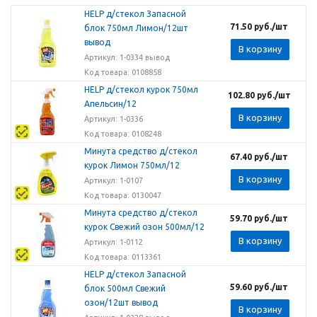
HELP д/стекол Запасной
71.50
руб.
/шт
блок 750мл Лимон/12шт
вывод
В корзину
Артикул: 1-0334 вывод
Код товара: 0108858
HELP д/стекол курок 750мл
102.80
руб.
/шт
Апельсин/12
В корзину
Артикул: 1-0336
Код товара: 0108248
Минута средство д/стекол
67.40
руб.
/шт
курок Лимон 750мл/12
В корзину
Артикул: 1-0107
Код товара: 0130047
Минута средство д/стекол
59.70
руб.
/шт
курок Свежий озон 500мл/12
В корзину
Артикул: 1-0112
Код товара: 0113361
HELP д/стекол Запасной
59.60
руб.
/шт
блок 500мл Свежий
озон/12шт вывод
В корзину