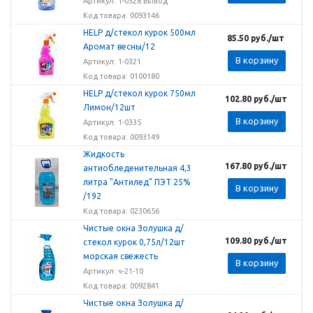
Артикул: 1-0328 вывод
Код товара: 0093146
HELP д/стекол курок 500мл
85.50
руб.
/шт
Аромат весны/12
В корзину
Артикул: 1-0321
Код товара: 0100180
HELP д/стекол курок 750мл
102.80
руб.
/шт
Лимон/12шт
В корзину
Артикул: 1-0335
Код товара: 0093149
Жидкость
167.80
руб.
/шт
антиобледенительная 4,3
литра "Антилед" ПЭТ 25%
В корзину
/192
Код товара: 0230656
Чистые окна Золушка д/
109.80
руб.
/шт
стекол курок 0,75л/12шт
морская свежесть
В корзину
Артикул: ч-21-10
Код товара: 0092841
Чистые окна Золушка д/