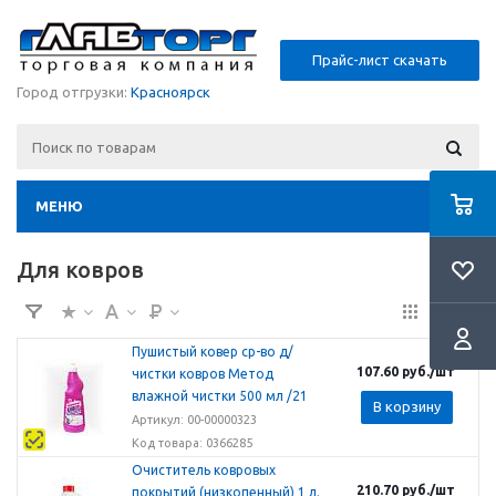
Прайс-лист скачать
Город отгрузки:
Красноярск
МЕНЮ
Для ковров
Пушистый ковер ср-во д/
107.60
руб.
/шт
чистки ковров Метод
влажной чистки 500 мл /21
В корзину
Артикул: 00-00000323
Код товара: 0366285
Очиститель ковровых
210.70
руб.
/шт
покрытий (низкопенный) 1 л.