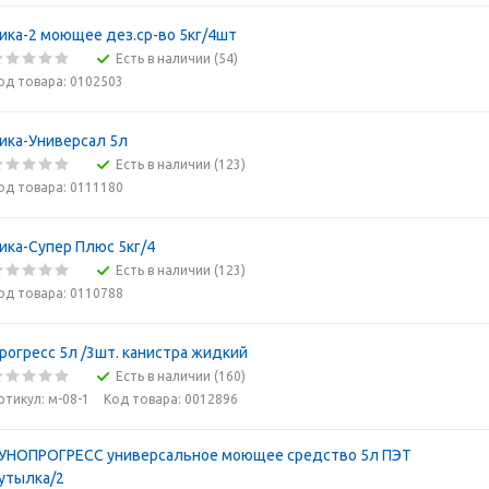
ика-2 моющее дез.ср-во 5кг/4шт
Есть в наличии (54)
од товара: 0102503
ика-Универсал 5л
Есть в наличии (123)
од товара: 0111180
ика-Супер Плюс 5кг/4
Есть в наличии (123)
од товара: 0110788
рогресс 5л /3шт. канистра жидкий
Есть в наличии (160)
ртикул: м-08-1
Код товара: 0012896
УНОПРОГРЕСС универсальное моющее средство 5л ПЭТ
утылка/2