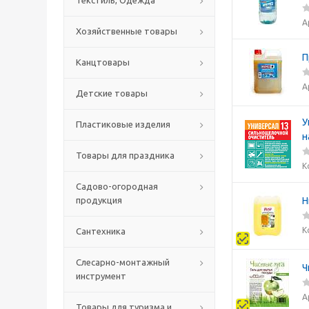
Текстиль, Одежда
А
Хозяйственные товары
П
Канцтовары
А
Детские товары
У
Пластиковые изделия
н
Товары для праздника
К
Садово-огородная
продукция
Н
К
Сантехника
Слесарно-монтажный
Ч
инструмент
А
Товары для туризма и