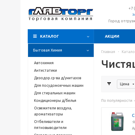
+7 
З
Город отгруз
КАТАЛОГ
АКЦИИ
Бытовая Химия
Главная
-
Катало
Чистя
Автохимия
Антистатики
Дезодор.ср-ва д/унитазов
Цена
Для посудомоечных машин
Для стиральных машин
Кондиционеры д/белья
По популярности
Освежители воздуха,
ароматизаторы
С
Отбеливатели и
пятновыводители
А