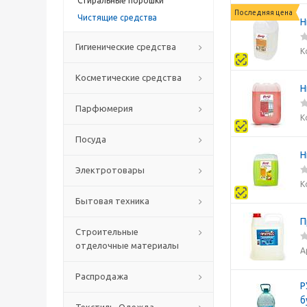
Стиральные порошки
Последняя цена
Чистящие средства
Н
Гигиенические средства
К
Косметические средства
Н
Парфюмерия
К
Посуда
Н
Электротовары
К
Бытовая техника
П
Строительные
отделочные материалы
А
Распродажа
Р
б