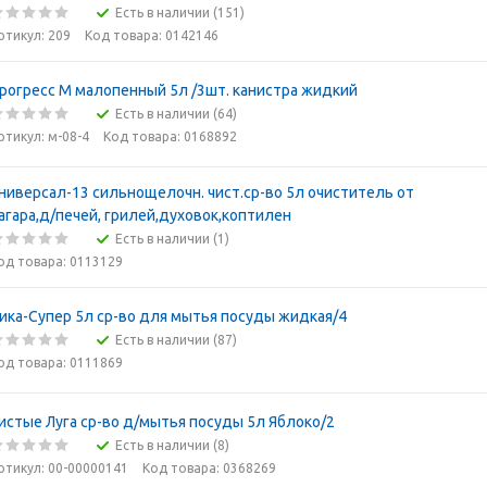
Есть в наличии (151)
ртикул: 209
Код товара: 0142146
рогресс М малопенный 5л /3шт. канистра жидкий
Есть в наличии (64)
ртикул: м-08-4
Код товара: 0168892
ниверсал-13 сильнощелочн. чист.ср-во 5л очиститель от
агара,д/печей, грилей,духовок,коптилен
Есть в наличии (1)
од товара: 0113129
ика-Супер 5л ср-во для мытья посуды жидкая/4
Есть в наличии (87)
од товара: 0111869
истые Луга ср-во д/мытья посуды 5л Яблоко/2
Есть в наличии (8)
ртикул: 00-00000141
Код товара: 0368269