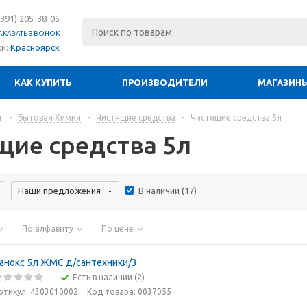
(391) 205-38-05
АКАЗАТЬ ЗВОНОК
ки:
Красноярск
КАК КУПИТЬ
ПРОИЗВОДИТЕЛИ
МАГАЗИН
г
-
Бытовая Химия
-
Чистящие средства
-
Чистящие средства 5л
щие средства 5л
Наши предложения
В наличии (
17
)
По алфавиту
По цене
анокс 5л ЖМС д/сантехники/3
Есть в наличии (2)
ртикул: 4303010002
Код товара: 0037055