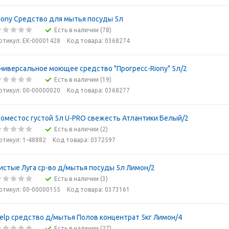
iony Средство для мытья посуды 5л
Есть в наличии (78)
ртикул: ЕК-00001428
Код товара: 0368274
ниверсальное моющее средство "Прогресс-Riony" 5л/2
Есть в наличии (19)
ртикул: 00-00000020
Код товара: 0368277
оместос густой 5л U-PRO свежесть Атлантики Белый/2
Есть в наличии (2)
ртикул: 1-48882
Код товара: 0372597
истые Луга ср-во д/мытья посуды 5л Лимон/2
Есть в наличии (3)
ртикул: 00-00000155
Код товара: 0373161
elp средство д/мытья Полов концентрат 5кг Лимон/4
Есть в наличии (27)