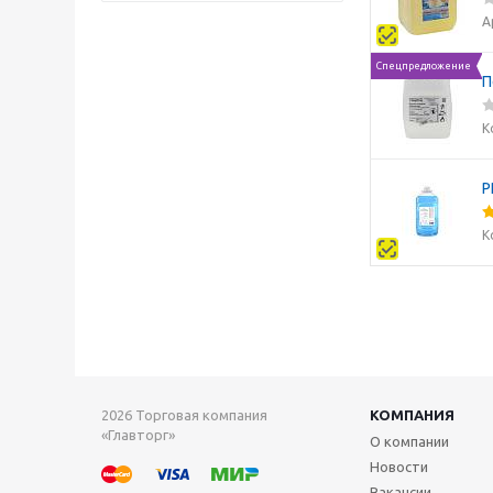
А
Спецпредложение
П
К
P
К
2026 Торговая компания
КОМПАНИЯ
«Главторг»
О компании
Новости
Вакансии