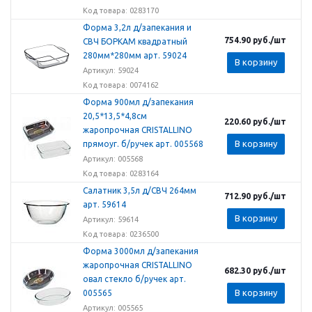
Код товара: 0283170
Форма 3,2л д/запекания и
754.90
руб.
/шт
СВЧ БОРКАМ квадратный
280мм*280мм арт. 59024
В корзину
Артикул: 59024
Код товара: 0074162
Форма 900мл д/запекания
20,5*13,5*4,8см
220.60
руб.
/шт
жаропрочная CRISTALLINO
В корзину
прямоуг. б/ручек арт. 005568
Артикул: 005568
Код товара: 0283164
Салатник 3,5л д/СВЧ 264мм
712.90
руб.
/шт
арт. 59614
В корзину
Артикул: 59614
Код товара: 0236500
Форма 3000мл д/запекания
жаропрочная CRISTALLINO
682.30
руб.
/шт
овал стекло б/ручек арт.
В корзину
005565
Артикул: 005565