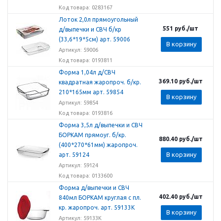
Код товара: 0283167
Лоток 2,0л прямоугольный
551
руб.
/шт
д/выпечки и СВЧ б/кр
(33,6*19*5cм) арт. 59006
В корзину
Артикул: 59006
Код товара: 0193811
Форма 1,04л д/СВЧ
369.10
руб.
/шт
квадратная жаропроч. б/кр.
210*165мм арт. 59854
В корзину
Артикул: 59854
Код товара: 0193816
Форма 3,5л д/выпечки и СВЧ
БОРКАМ прямоуг. б/кр.
880.40
руб.
/шт
(400*270*61мм) жаропроч.
В корзину
арт. 59124
Артикул: 59124
Код товара: 0133600
Форма д/выпечки и СВЧ
402.40
руб.
/шт
840мл БОРКАМ круглая с пл.
кр. жаропроч. арт. 59133К
В корзину
Артикул: 59133К