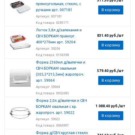
571.30
руб.
/шт
прямоугольная, стекло, с
В корзину
ручками арт. 007181
Артикул: 007181
Код товара: 0283171
Лоток 3,8л д/запекания и
831.40
руб.
/шт
СВЧ БОРКАМ прамоуг.
400*270мм арт. 59204
В корзину
Артикул: 59204
Код товара: 0136398
Форма 2360мл д/выпечки и
СВЧ БОРКАМ овальная
579.40
руб.
/шт
(305,5*215,5мм) жаропроч.
В корзину
арт. 59064
Артикул: 59064
Код товара: 0052685
Форма 2,0л д/выпечки и СВЧ
1 088.40
руб.
/шт
БОРКАМ овальная с кр.
жаропроч. арт. 59022
В корзину
Артикул: 59022
Код товара: 0064997
Форма д/СВЧ круглая стекло