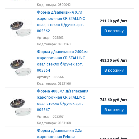
Код товара: 0300042
Форма д/запекания 0,7л
жаропрочная CRISTALLINO
211.20
руб.
/шт
овал, стекло б/ручек арт.
В корзину
005562
Артикул: 005562
Код товара: 0283163
Форма д/запекания 2400мл
жаропрочная CRISTALLINO
482.30
руб.
/шт
овал стекло б/ручек арт.
В корзину
005564
Артикул: 005564
Код товара: 0283166
Форма 4000мл д/запекания
жаропрочная CRISTALLINO
742.60
руб.
/шт
овал стекло б/ручек арт.
В корзину
005567
Артикул: 005567
Код товара: 0283168
Форма д/запекания 2,2л
жаропрочная Felicita