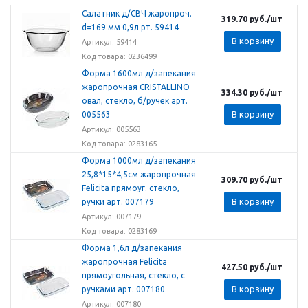
Салатник д/СВЧ жаропроч.
319.70
руб.
/шт
d=169 мм 0,9л рт. 59414
В корзину
Артикул: 59414
Код товара: 0236499
Форма 1600мл д/запекания
жаропрочная CRISTALLINO
334.30
руб.
/шт
овал, стекло, б/ручек арт.
В корзину
005563
Артикул: 005563
Код товара: 0283165
Форма 1000мл д/запекания
25,8*15*4,5см жаропрочная
309.70
руб.
/шт
Felicita прямоуг. стекло,
В корзину
ручки арт. 007179
Артикул: 007179
Код товара: 0283169
Форма 1,6л д/запекания
жаропрочная Felicita
427.50
руб.
/шт
прямоугольная, стекло, с
В корзину
ручками арт. 007180
Артикул: 007180