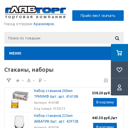
Прайс-лист скачать
Город отгрузки:
Красноярск
МЕНЮ
Стаканы, наборы
Набор стаканов 200мл
338.20
руб.
/шт
ТРИУМФ 6шт. арт. 41610В
В корзину
Артикул: 41610B
Код товара: 0153213
Набор стаканов 225мл
445.50
руб.
/шт
АКВАТИК 6шт. арт. 42972B
В корзину
Артикул: 42972В