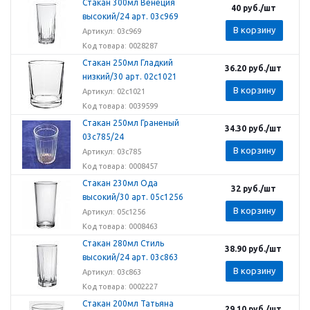
Стакан 300мл Венеция
40
руб.
/шт
высокий/24 арт. 03с969
В корзину
Артикул: 03с969
Код товара: 0028287
Стакан 250мл Гладкий
36.20
руб.
/шт
низкий/30 арт. 02с1021
В корзину
Артикул: 02с1021
Код товара: 0039599
Стакан 250мл Граненый
34.30
руб.
/шт
03с785/24
В корзину
Артикул: 03с785
Код товара: 0008457
Стакан 230мл Ода
32
руб.
/шт
высокий/30 арт. 05с1256
В корзину
Артикул: 05с1256
Код товара: 0008463
Стакан 280мл Стиль
38.90
руб.
/шт
высокий/24 арт. 03с863
В корзину
Артикул: 03с863
Код товара: 0002227
Стакан 200мл Татьяна
29.10
руб.
/шт