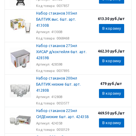
Код товара: 0037857
Набор стаканов 305мл
613.30
руб.
/шт
БАЛТИК выс. 6шт. арт.
41300B
В корзину
Артикул: 41300B
Код товара: 0068468
Набор стаканов 275мл
462.30
руб.
/шт
ХИСАР д/коктейля 6шт. арт.
42859В
В корзину
Артикул: 42859В
Код товара: 0037895
Набор стаканов 200мл
479
руб.
/шт
БАЛТИК низкие 6шт. арт.
41280B
В корзину
Артикул: 41280B
Код товара: 0053577
Набор стаканов 225мл
469.50
руб.
/шт
СИДЕнизкие 6шт. арт. 42435B
В корзину
Артикул: 42435B
Код товара: 0050129