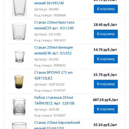
низкий 06с993/40
В корзину
Артикул: 06с993
Код товара: 0008468
Стакан 250мл Кристалл
28.40
руб.
/шт
низкий/30 арт. 05с1240
В корзину
Артикул: 05с1240
Код товара: 0065435
Стакан 200мл Венеция
34.70
руб.
/шт
низкий/40 арт. 03с952
В корзину
Артикул: 03с952
Код товара: 0008452
Стакан БРОУНЗ 275 мл
33.70
руб.
/шт
42875SLBZ
В корзину
Артикул: 42875SLBZ
Код товара: 0146167
Набор стаканов 205мл
487.30
руб.
/шт
ТАЙМЛЕСС 4шт. 52810B
В корзину
Артикул: 52810B
Код товара: 0193807
Стакан 250мл Европейский
35.30
руб.
/шт
низкий 05с662/30