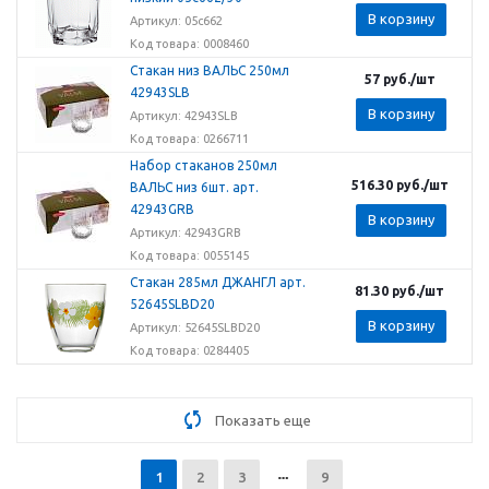
В корзину
Артикул: 05с662
Код товара: 0008460
Стакан низ ВАЛЬС 250мл
57
руб.
/шт
42943SLB
В корзину
Артикул: 42943SLB
Код товара: 0266711
Набор стаканов 250мл
516.30
руб.
/шт
ВАЛЬС низ 6шт. арт.
42943GRB
В корзину
Артикул: 42943GRB
Код товара: 0055145
Стакан 285мл ДЖАНГЛ арт.
81.30
руб.
/шт
52645SLBD20
В корзину
Артикул: 52645SLBD20
Код товара: 0284405
Показать еще
1
2
3
9