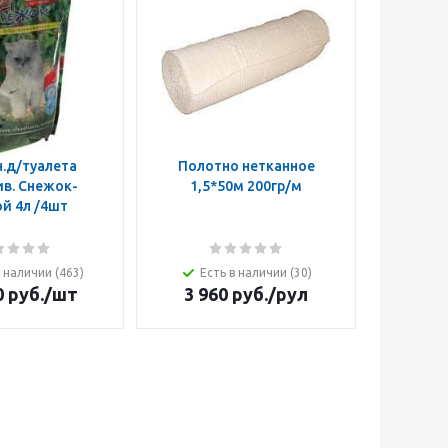
.д/туалета
Полотно нетканное
Дихлофо
в. Снежок-
1,5*50м 200гр/м
унив.о
й 4л /4шт
в наличии (463)
Есть в наличии (30)
Ест
0
руб.
/шт
3 960
руб.
/рул
19