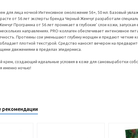
ем для лица ночной Интенсивное омоложение 56+, 50 мл. Базовый увлаж
расте от 56 лет эксперты бренда Черный Жемчуг разработали специал
Жемчуг Программа от 56 лет проникает в глубокие' слои кожи, запуская
 нескольких направлениях. PRO-коллаген обеспечивает интенсивное пит
тичность. Протеины сои уменьшают глубину морщин и придают четкие к
обладает плотной текстурой. Средство наносят вечером на предвари
щими движениями в пределах эпидермиса.
ой крем, создающий идеальные условия в коже для самовыработки со
я именно ночью!
е рекомендации