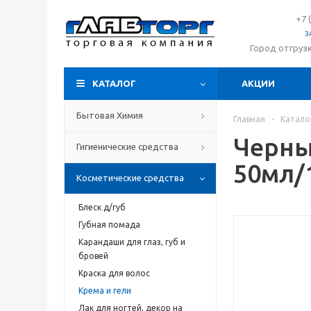
+7 
З
Город отгруз
КАТАЛОГ
АКЦИИ
Бытовая Химия
Главная
-
Катало
Черны
Гигиенические средства
50мл/
Косметические средства
Блеск д/губ
Губная помада
Карандаши для глаз, губ и
бровей
Краска для волос
Крема и гели
Лак для ногтей, декор на