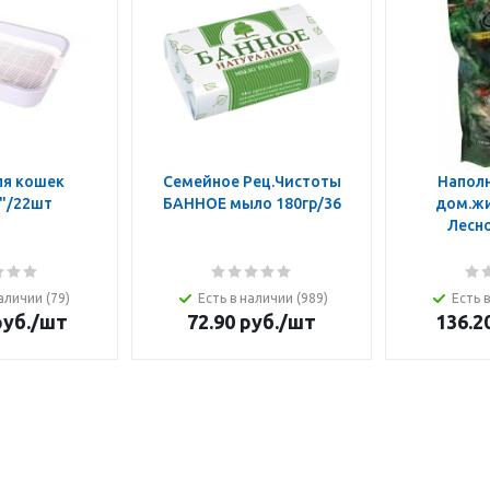
ля кошек
Семейное Рец.Чистоты
Наполн
"/22шт
БАННОЕ мыло 180гр/36
дом.жи
Лесно
аличии (79)
Есть в наличии (989)
Есть 
уб.
/шт
72.90
руб.
/шт
136.2