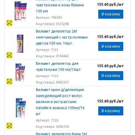
155.60
руб.
/шт
чувств.кожи и зоны бикини
100 мл
В корзину
Артикул: 796500
Код товара: 0125288
Вельвет депилятор 2в1
155.60
руб.
/шт
смягчающий с экстр.полевых
цветов 100 мл. 16шт.
В корзину
Артикул: 7123
Код товара: 0104462
Вельвет депилятор для
155.60
руб.
/шт
чувств.кожи 100 мл/16шт
В корзину
Артикул: 7125
Код товара: 0092337
Вельвет крем д/депиляции
замедляющий рост волос
155.60
руб.
/шт
шелком и экстрактами
папайи и ананаса 100мл/16
В корзину
шт
Артикул: 7126
Код товара: 0092338
Вельвет депилятор Крем 5в1