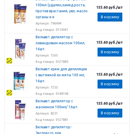
100мл (удален,замед.роста,
155.60
руб.
/шт
против врастания, увл, масло
В корзину
органы и е
Артикул: 796494
Код товара: 0114041
Вельвет депилятор с
155.60
руб.
/шт
лавандовым маслом 100мл,
16шт.
В корзину
Артикул: 7265
Код товара: 0127885
Вельвет крем для депиляции
155.60
руб.
/шт
с вытяжкой из мяты 100 мл,
16шт.
В корзину
Артикул: 7255
Код товара: 0148108
Вельвет депилятор с
155.60
руб.
/шт
жасмином 100мл/ 16шт.
В корзину
Артикул: 8251
Код товара: 0127881
Вельвет депилятор-
Экспресср для