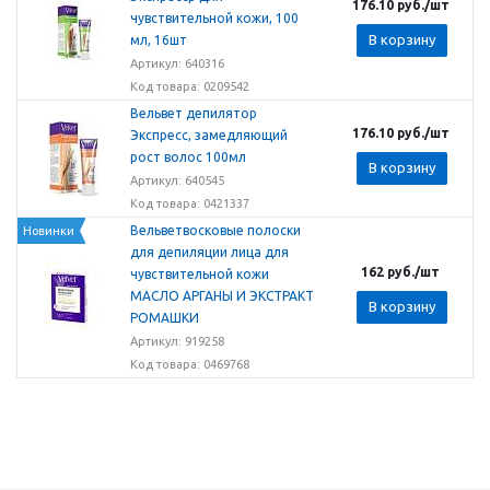
176.10
руб.
/шт
чувствительной кожи, 100
В корзину
мл, 16шт
Артикул: 640316
Код товара: 0209542
Вельвет депилятор
176.10
руб.
/шт
Экспресс, замедляющий
рост волос 100мл
В корзину
Артикул: 640545
Код товара: 0421337
Вельветвосковые полоски
Новинки
для депиляции лица для
162
руб.
/шт
чувствительной кожи
МАСЛО АРГАНЫ И ЭКСТРАКТ
В корзину
РОМАШКИ
Артикул: 919258
Код товара: 0469768