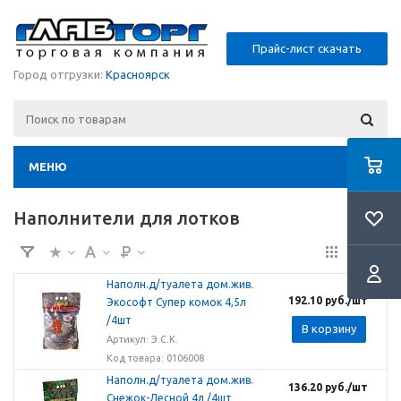
Прайс-лист скачать
Город отгрузки:
Красноярск
МЕНЮ
Наполнители для лотков
Наполн.д/туалета дом.жив.
192.10
руб.
/шт
Экософт Супер комок 4,5л
/4шт
В корзину
Артикул: Э.С.К.
Код товара: 0106008
Наполн.д/туалета дом.жив.
136.20
руб.
/шт
Снежок-Лесной 4л /4шт