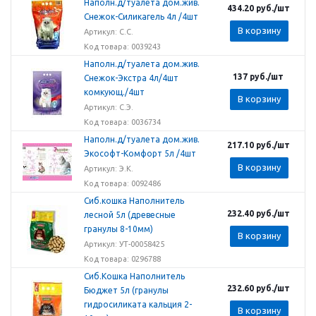
Наполн.д/туалета дом.жив.
434.20
руб.
/шт
Снежок-Силикагель 4л /4шт
В корзину
Артикул: С.С.
Код товара: 0039243
Наполн.д/туалета дом.жив.
137
руб.
/шт
Снежок-Экстра 4л/4шт
комкующ./4шт
В корзину
Артикул: С.Э.
Код товара: 0036734
Наполн.д/туалета дом.жив.
217.10
руб.
/шт
Экософт-Комфорт 5л /4шт
В корзину
Артикул: Э.К.
Код товара: 0092486
Сиб.кошка Наполнитель
232.40
руб.
/шт
лесной 5л (древесные
гранулы 8-10мм)
В корзину
Артикул: УТ-00058425
Код товара: 0296788
Сиб.Кошка Наполнитель
232.60
руб.
/шт
Бюджет 5л (гранулы
гидросиликата кальция 2-
В корзину