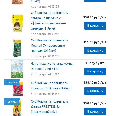
10мм)
Код товара: 0303139
Сиб.Кошка Наполнитель
330.50
руб.
/шт
Ультра 5л (цеолит с
эффектом комкования
В корзину
фракция 1-3мм)
Код товара: 0303242
Сиб.Кошка Наполнитель
311.60
руб.
/шт
Лесной 7л (древесные
В корзину
гранулы 8-10мм)
Код товара: 0296789
167
руб.
/шт
Наполн.д/туалета дом.жив.
Экософт Лен /4шт
В корзину
Код товара: 0116085
Новинки
188.40
руб.
/шт
Сиб.Кошка Наполнитель
Комфорт 3л (опока 3-6мм)
В корзину
Код товара: 0445587
Сиб.Кошка Наполнитель
Новинки
330.50
руб.
/шт
Ультра PRESTIGE 5л
В корзину
(комкующийся)/4