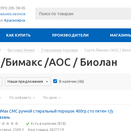
(391) 205-38-05
АКАЗАТЬ ЗВОНОК
ки:
Красноярск
КАК КУПИТЬ
ПРОИЗВОДИТЕЛИ
МАГАЗИН
г
-
Бытовая Химия
-
Стиральные порошки
-
Сорти /Бимакс /АОС / Био
 /Бимакс /АОС / Биолан
Наши предложения
В наличии (
46
)
По алфавиту
По цене
iMax СМС ручной стиральный порошок 400гр.сто пятен т/у
азань
Есть в наличии (818)
ртикул: 2509-1
Код товара: 0027119