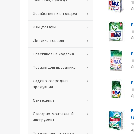
Текстиль, Одежда
А
Хозяйственные товары
B
Канцтовары
А
Детские товары
B
Пластиковые изделия
А
Товары для праздника
Садово-огородная
B
продукция
А
Сантехника
Б
Слесарно-монтажный
(
инструмент
А
Товары для туризма и