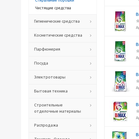
Стиральные порошки
Чистящие средства
B
Гигиенические средства
А
Косметические средства
B
Парфюмерия
А
Посуда
B
Электротовары
А
Бытовая техника
B
Строительные
отделочные материалы
А
Распродажа
B