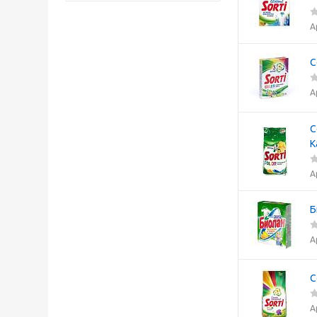
А
С
А
С
К
А
Б
А
С
А