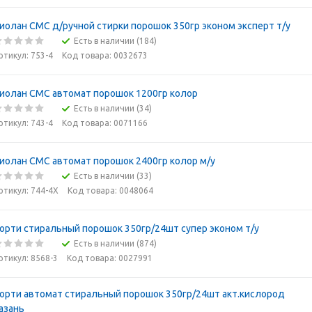
иолан СМС д/ручной стирки порошок 350гр эконом эксперт т/у
Есть в наличии (184)
ртикул: 753-4
Код товара: 0032673
иолан СМС автомат порошок 1200гр колор
Есть в наличии (34)
ртикул: 743-4
Код товара: 0071166
иолан СМС автомат порошок 2400гр колор м/у
Есть в наличии (33)
ртикул: 744-4Х
Код товара: 0048064
орти стиральный порошок 350гр/24шт супер эконом т/у
Есть в наличии (874)
ртикул: 8568-3
Код товара: 0027991
орти автомат стиральный порошок 350гр/24шт акт.кислород
азань