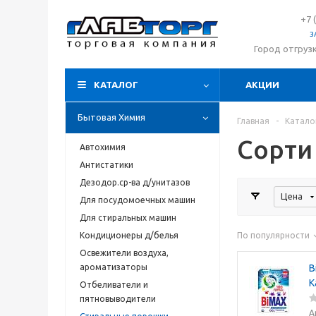
+7 
З
Город отгруз
КАТАЛОГ
АКЦИИ
Бытовая Химия
Главная
-
Катало
Сорти
Автохимия
Антистатики
Дезодор.ср-ва д/унитазов
Цена
Для посудомоечных машин
Для стиральных машин
Кондиционеры д/белья
По популярности
Освежители воздуха,
ароматизаторы
B
К
Отбеливатели и
пятновыводители
А