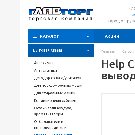
+7 
З
Город отгруз
КАТАЛОГ
АКЦИИ
Бытовая Химия
Главная
-
Катало
Help С
Автохимия
Антистатики
выво
Дезодор.ср-ва д/унитазов
Для посудомоечных машин
Для стиральных машин
Кондиционеры д/белья
Освежители воздуха,
ароматизаторы
Отбеливатели и
пятновыводители