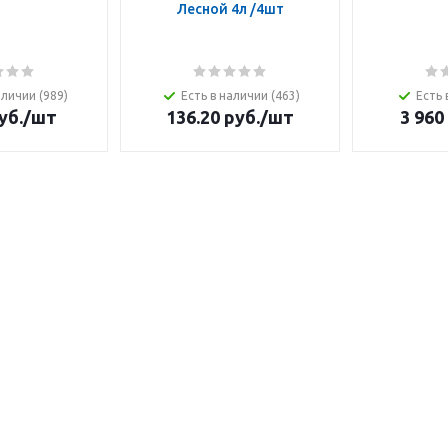
Лесной 4л /4шт
аличии (989)
Есть в наличии (463)
Есть 
уб.
/шт
136.20
руб.
/шт
3 960