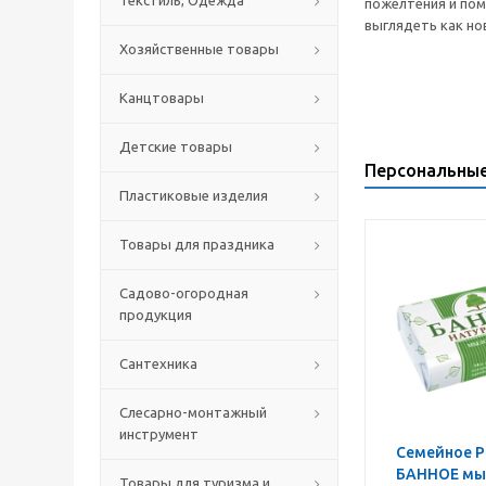
Текстиль, Одежда
пожелтения и пом
выглядеть как но
Хозяйственные товары
Канцтовары
Детские товары
Персональны
Пластиковые изделия
Товары для праздника
Садово-огородная
продукция
Сантехника
Слесарно-монтажный
инструмент
Семейное Р
БАННОЕ мыл
Товары для туризма и