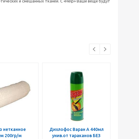
етических и смешанных тканей. С «Help» Ваши вещи будут
о нетканное
Дихлофос Варан А 440мл
Швабра
0м 200гр/м
унив.от тараканов БЕЗ
микр