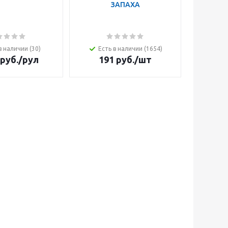
ЗАПАХА
ручка 
нерж ст
в наличии (30)
Есть в наличии (1654)
Ес
руб.
/рул
191
руб.
/шт
290