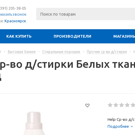
(391) 205-38-05
АКАЗАТЬ ЗВОНОК
ки:
Красноярск
КАК КУПИТЬ
ПРОИЗВОДИТЕЛИ
МАГАЗИН
г
-
Бытовая Химия
-
Стиральные порошки
-
Прочие ср-ва д/стирки
-
р-во д/стирки Белых ткан
д
Help Ср-во д/
Подробнее