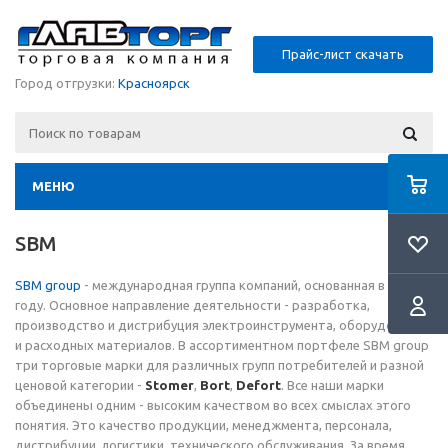
Прайс-лист скачать
Город отгрузки:
Красноярск
МЕНЮ
SBM
SBM group
- международная группа компаний, основанная в 1996
году. Основное направление деятельности - разработка,
производство и дистрибуция электроинструмента, оборудования
и расходных материалов. В ассортиментном портфеле SBM group
три торговые марки для различных групп потребителей и разной
ценовой категории -
Stomer
,
Bort
,
Defort
. Все наши марки
объединены одним - высоким качеством во всех смыслах этого
понятия. Это качество продукции, менеджмента, персонала,
дистрибуции, логистики, технического обслуживания. За время