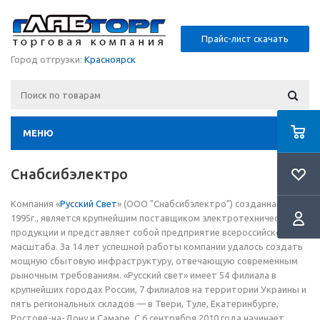
Прайс-лист скачать
Город отгрузки:
Красноярск
МЕНЮ
Снабсибэлектро
Компания «
Русский Свет
» (ООО "Снабсибэлектро") созданная в
1995г., является крупнейшим поставщиком электротехнической
продукции и представляет собой предприятие всероссийского
масштаба. За 14 лет успешной работы компании удалось создать
мощную сбытовую инфраструктуру, отвечающую современным
рыночным требованиям. «Русский свет» имеет 54 филиала в
крупнейших городах России, 7 филиалов на территории Украины и
пять региональных складов — в Твери, Туле, Екатеринбурге,
Ростове-на-Дону и Самаре. С 6 сентрября 2010 года начинает