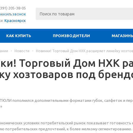
(391) 205-38-05
АКАЗАТЬ ЗВОНОК
ки:
Красноярск
КАК КУПИТЬ
ПРОИЗВОДИТЕЛИ
МАГАЗИН
ании
-
Новости
-
Новинки! Торговый Дом НХК расширяет линейку хозт
ки! Торговый Дом НХК р
ку хозтоваров под бре
ТЮЛИ пополнился дополнительными форматами губок, салфеток и пе
»
ономических условиях потребительский рынок показывает готовность 
ю потребительских предпочтений, к более мелкому сегментированию.