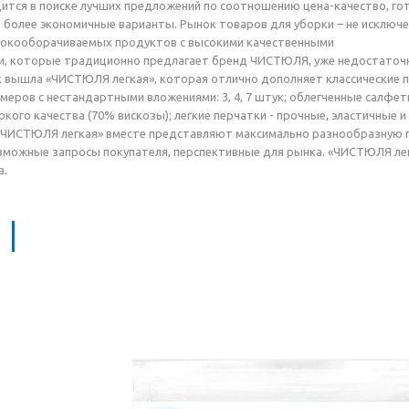
ится в поиске лучших предложений по соотношению цена-качество, го
 более экономичные варианты. Рынок товаров для уборки – не исключе
окооборачиваемых продуктов с высокими качественными
и, которые традиционно предлагает бренд ЧИСТЮЛЯ, уже недостаточ
к вышла «ЧИСТЮЛЯ легкая», которая отлично дополняет классические
змеров с нестандартными вложениями: 3, 4, 7 штук; облегченные салфе
кого качества (70% вискозы); легкие перчатки - прочные, эластичны
 «ЧИСТЮЛЯ легкая» вместе представляют максимально разнообразную 
зможные запросы покупателя, перспективные для рынка. «ЧИСТЮЛЯ легкая
а.