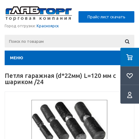
Прайс-лист скачать
Город отгрузки:
Красноярск
МЕНЮ
Петля гаражная (d*22мм) L=120 мм с
шариком /24