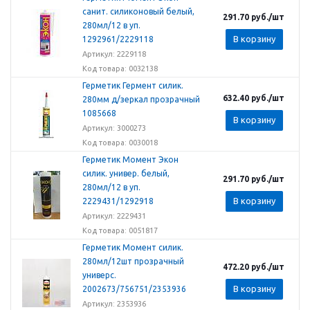
санит. силиконовый белый,
291.70
руб.
/шт
280мл/12 в уп.
В корзину
1292961/2229118
Артикул: 2229118
Код товара: 0032138
Герметик Гермент силик.
632.40
руб.
/шт
280мм д/зеркал прозрачный
1085668
В корзину
Артикул: 3000273
Код товара: 0030018
Герметик Момент Экон
силик. универ. белый,
291.70
руб.
/шт
280мл/12 в уп.
В корзину
2229431/1292918
Артикул: 2229431
Код товара: 0051817
Герметик Момент силик.
280мл/12шт прозрачный
472.20
руб.
/шт
универс.
В корзину
2002673/756751/2353936
Артикул: 2353936