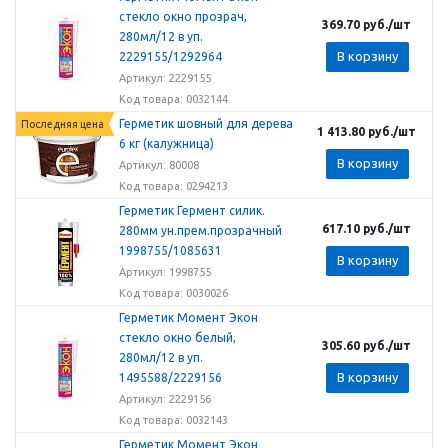
стекло окно прозрач,
369.70
руб.
/шт
280мл/12 в уп.
В корзину
2229155/1292964
Артикул: 2229155
Код товара: 0032144
Герметик шовный для дерева
Последняя цена
1 413.80
руб.
/шт
6 кг (калужница)
В корзину
Артикул: 80008
Код товара: 0294213
Герметик Гермент силик.
617.10
руб.
/шт
280мм ун.прем.прозрачный
1998755/1085631
В корзину
Артикул: 1998755
Код товара: 0030026
Герметик Момент Экон
стекло окно белый,
305.60
руб.
/шт
280мл/12 в уп.
В корзину
1495588/2229156
Артикул: 2229156
Код товара: 0032143
Герметик Момент Экон