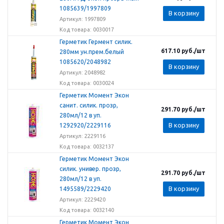
1085639/1997809
В корзину
Артикул: 1997809
Код товара: 0030017
Герметик Гермент силик.
617.10
руб.
/шт
280мм ун.прем.белый
1085620/2048982
В корзину
Артикул: 2048982
Код товара: 0030024
Герметик Момент Экон
санит. силик. прозр,
291.70
руб.
/шт
280мл/12 в уп.
В корзину
1292920/2229116
Артикул: 2229116
Код товара: 0032137
Герметик Момент Экон
силик. универ. прозр,
291.70
руб.
/шт
280мл/12 в уп.
В корзину
1495589/2229420
Артикул: 2229420
Код товара: 0032140
Герметик Момент Экон