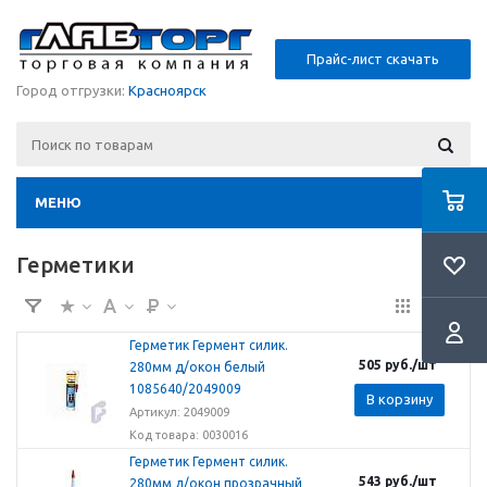
Прайс-лист скачать
Город отгрузки:
Красноярск
МЕНЮ
Герметики
Герметик Гермент силик.
505
руб.
/шт
280мм д/окон белый
1085640/2049009
В корзину
Артикул: 2049009
Код товара: 0030016
Герметик Гермент силик.
543
руб.
/шт
280мм д/окон прозрачный