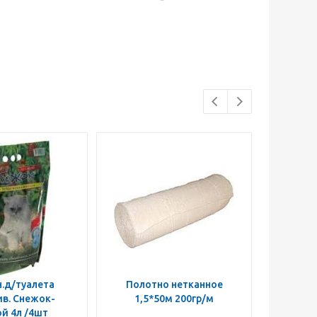
.д/туалета
Полотно нетканное
Дихлофо
в. Снежок-
1,5*50м 200гр/м
унив.о
й 4л /4шт