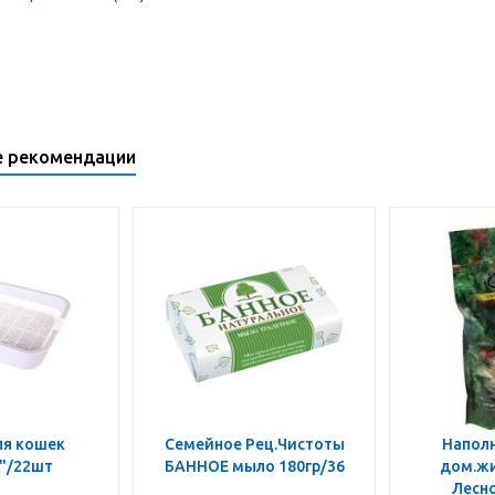
е рекомендации
ля кошек
Семейное Рец.Чистоты
Наполн
"/22шт
БАННОЕ мыло 180гр/36
дом.жи
Лесно