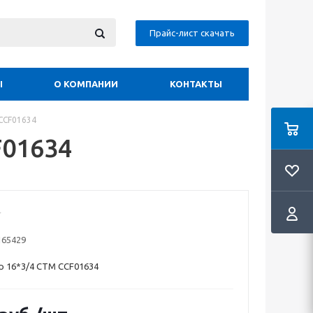
Прайс-лист скачать
Ы
О КОМПАНИИ
КОНТАКТЫ
CCF01634
F01634
165429
р 16*3/4 СТМ CCF01634