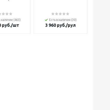
в наличии (463)
Есть в наличии (30)
Ест
0
руб.
/шт
3 960
руб.
/рул
19