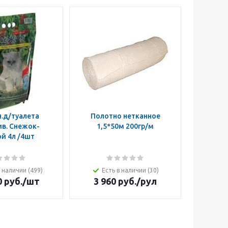
.д/туалета
Полотно нетканное
Дихлофо
в. Снежок-
1,5*50м 200гр/м
унив.о
й 4л /4шт
в наличии (499)
Есть в наличии (30)
Ест
0
руб.
/шт
3 960
руб.
/рул
19