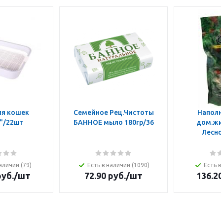
ля кошек
Семейное Рец.Чистоты
Наполн
"/22шт
БАННОЕ мыло 180гр/36
дом.жи
Лесно
аличии (79)
Есть в наличии (1090)
Есть 
уб.
/шт
72.90
руб.
/шт
136.2