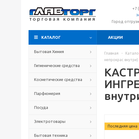
+7 
З
Город отгруз
КАТАЛОГ
АКЦИИ
Бытовая Химия
Главная
-
Катало
непрокрас внутри)
Гигиенические средства
КАСТР
Косметические средства
ИНГРЕ
внутр
Парфюмерия
Посуда
Электротовары
Последняя цена
Бытовая техника