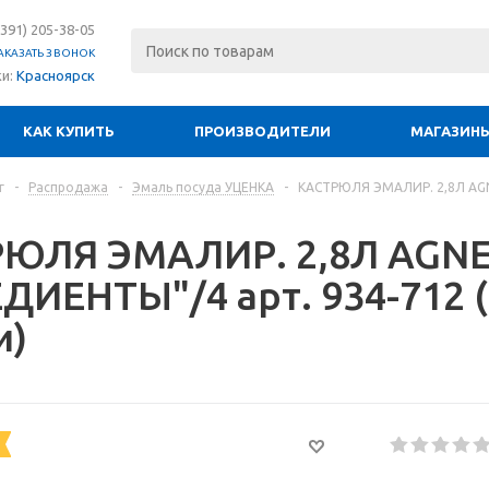
(391) 205-38-05
АКАЗАТЬ ЗВОНОК
ки:
Красноярск
КАК КУПИТЬ
ПРОИЗВОДИТЕЛИ
МАГАЗИН
г
-
Распродажа
-
Эмаль посуда УЦЕНКА
-
КАСТРЮЛЯ ЭМАЛИР. 2,8Л AGN
ЮЛЯ ЭМАЛИР. 2,8Л AGNE
ДИЕНТЫ"/4 арт. 934-712 (
и)