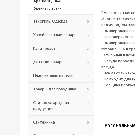
Краска УЦЕНКА
Уценка пластик
Эмалированная по
Многие профессио
Текстиль, Одежда
целым рядом пре
• Эмалированная 
Хозяйственные товары
• На поверхности
• Эмалированная 
Канцтовары
готовить, но и х
• Стильный и неж
• Посуда проходи
Детские товары
посуде
• Все деколи нан
Пластиковые изделия
• Подходит для 
• Толщина корпус
Товары для праздника
Садово-огородная
продукция
Сантехника
Персональны