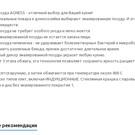
суда AGNESS - отличный выбор для Вашей кухни!
нальные повара и домохозяйки выбирают эмалированную посуду. И это
имуществ:
посуда не требует особого ухода и легко моется
 эмалированной посуды не остается запаха пищи.
посуда гигиенична - не удерживает болезнетворных бактерий и микроб
ранить различные блюда, причем достаточно длительное время.
ный декор эмалированной посуды украсит любую кухню.
т 3 этапа обжига, эта технология позволяет сохранить яркость расцве
осятся вручную, а затем обжигаются при температуре около 800 С
всех типов плит, включая ИНДУКЦИОННЫЕ. Стеклянная крышка с паров
а и дна без эмалированного покрытия 1,
е рекомендации