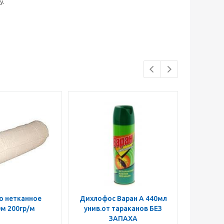
у.
о нетканное
Дихлофос Варан А 440мл
Швабра
0м 200гр/м
унив.от тараканов БЕЗ
микр
ЗАПАХА
ручка 