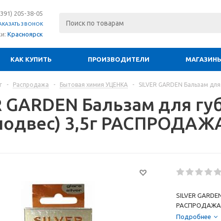
(391) 205-38-05
АКАЗАТЬ ЗВОНОК
ки:
Красноярск
КАК КУПИТЬ
ПРОИЗВОДИТЕЛИ
МАГАЗИН
г
-
Распродажа
-
Бытовая химия УЦЕНКА
-
SILVER GARDEN Бальзам для
R GARDEN Бальзам для г
подвес) 3,5г РАСПРОДАЖ
SILVER GARDEN
РАСПРОДАЖА
Подробнее