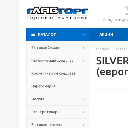
+7 
З
Город отгруз
КАТАЛОГ
АКЦИИ
Бытовая Химия
Главная
-
Катало
SILVE
Гигиенические средства
(евро
Косметические средства
Парфюмерия
Посуда
Электротовары
Бытовая техника