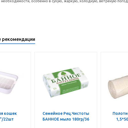
 необходимости, особенно в сухую, жаркую, холодную, ветреную погод
е рекомендации
ля кошек
Семейное Рец.Чистоты
Полотн
"/22шт
БАННОЕ мыло 180гр/36
1,5*5