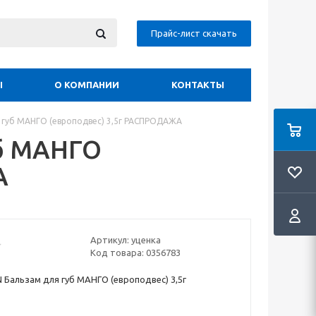
Прайс-лист скачать
Ы
О КОМПАНИИ
КОНТАКТЫ
 губ МАНГО (европодвес) 3,5г РАСПРОДАЖА
уб МАНГО
А
Артикул:
уценка
Код товара:
0356783
 Бальзам для губ МАНГО (европодвес) 3,5г